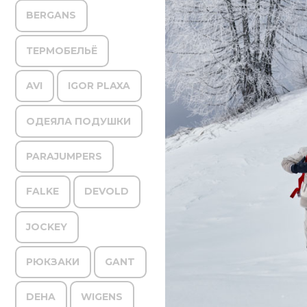
BERGANS
ТЕРМОБЕЛЬЁ
AVI
IGOR PLAXA
ОДЕЯЛА ПОДУШКИ
PARAJUMPERS
FALKE
DEVOLD
JOCKEY
РЮКЗАКИ
GANT
DEHA
WIGENS