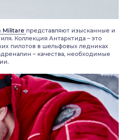
 Militare
представляют изысканные и
ля. Коллекция Антарктида – это
ких пилотов в шельфовых ледниках
адреналин – качества, необходимые
ции.