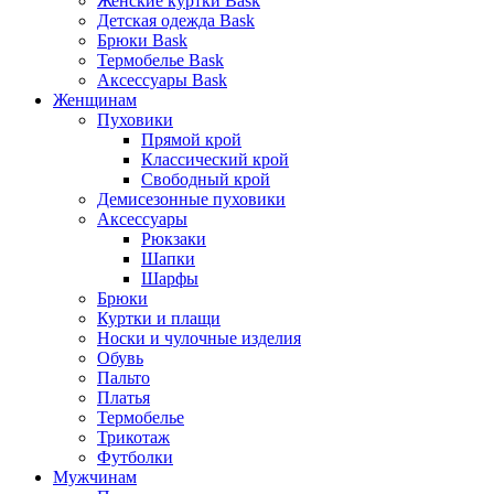
Женские куртки Bask
Детская одежда Bask
Брюки Bask
Термобелье Bask
Аксессуары Bask
Женщинам
Пуховики
Прямой крой
Классический крой
Свободный крой
Демисезонные пуховики
Аксессуары
Рюкзаки
Шапки
Шарфы
Брюки
Куртки и плащи
Носки и чулочные изделия
Обувь
Пальто
Платья
Термобелье
Трикотаж
Футболки
Мужчинам