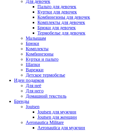
Для девочек
Пальто для девочек
Куртки для девочек
Комбинезоны для девочек
Комплекты для девочек
Брюки для девочек
Термобелье для девочек
Малышам
Брюки
Комплекты
Комбинезоны
Куртки и пальто
Шапки
Варежки
Детское термобелье
Идеи подарков
Для неё
Для него
Домашний текстиль
Бренды
Joutsen
Joutsen для мужчин
Joutsen для женщин
Aeronautica Militare
Aeronautica для мужчин