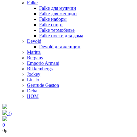
Falke
Falke для мужчин
Falke для женщин
Falke наборы
Falke спорт
Falke термобелье
Falke носки для дома
Devold
Devold для женщин
Maritta
Bergans
Emporio Armani
Bikkembergs
Jockey
Liu Jo
Gertrude Gaston
Deha
HOM
(
)
0
0p.