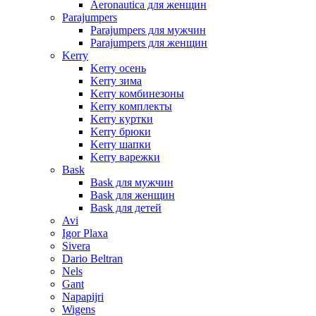
Aeronautica для женщин
Parajumpers
Parajumpers для мужчин
Parajumpers для женщин
Kerry
Kerry осень
Kerry зима
Kerry комбинезоны
Kerry комплекты
Kerry куртки
Kerry брюки
Kerry шапки
Kerry варежки
Bask
Bask для мужчин
Bask для женщин
Bask для детей
Avi
Igor Plaxa
Sivera
Dario Beltran
Nels
Gant
Napapijri
Wigens