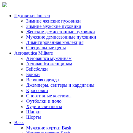
Пуховики Joutsen
Зимние женские пуховики
Зимние мужские пуховики
Женские демисезонные пуховики
Мужские демисезонные пуховики
Лимитированная коллекция
Специальные цены
Aeronautica Militare
Aeronautica мужчинам
Aeronautica женщинам
Бейсболки
Брюки
Верхняя одежда
Джемперы, свитеры и кардиганы
Кроссовки
Спортивные костюмы
Футболки и поло
Худи и свитшоты
Шапки
Шорты
Bask
Мужские куртки Bask