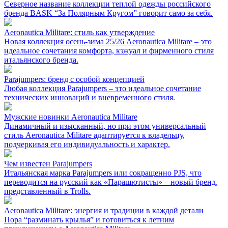
Северное название коллекции теплой одежды российского
бренда BASK “За Полярным Кругом” говорит само за себя.
Aeronautica Militare: стиль как утверждение
Новая коллекция осень-зима 25/26 Aeronautica Militare – это
идеальное сочетания комфорта, кэжуал и фирменного стиля
итальянского бренда.
Parajumpers: бренд с особой концепцией
Любая коллекция Parajumpers – это идеальное сочетание
технических инноваций и вневременного стиля.
Мужские новинки Aeronautica Militare
Динамичный и изысканный, но при этом универсальный
стиль Aeronautica Militare адаптируется к владельцу,
подчеркивая его индивидуальность и характер.
Чем известен Parajumpers
Итальянская марка Parajumpers или сокращенно PJS, что
переводится на русский как «Парашютисты» – новый бренд,
представленный в Trolls.
Aeronautica Militare: энергия и традиции в каждой детали
Пора “разминать крылья” и готовиться к летним