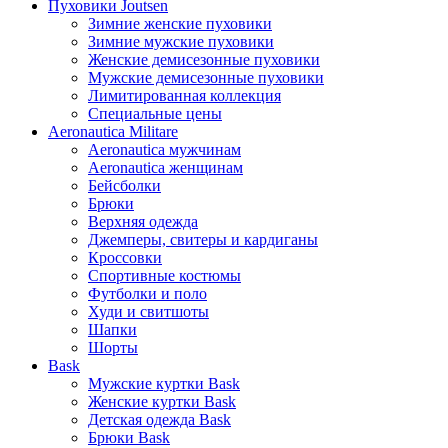
Пуховики Joutsen
Зимние женские пуховики
Зимние мужские пуховики
Женские демисезонные пуховики
Мужские демисезонные пуховики
Лимитированная коллекция
Специальные цены
Aeronautica Militare
Aeronautica мужчинам
Aeronautica женщинам
Бейсболки
Брюки
Верхняя одежда
Джемперы, свитеры и кардиганы
Кроссовки
Спортивные костюмы
Футболки и поло
Худи и свитшоты
Шапки
Шорты
Bask
Мужские куртки Bask
Женские куртки Bask
Детская одежда Bask
Брюки Bask