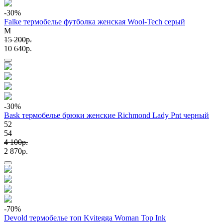
-30
%
Falke термобелье футболка женская Wool-Tech серый
M
15 200p.
10 640p.
-30
%
Bask термобелье брюки женские Richmond Lady Pnt черный
52
54
4 100p.
2 870p.
-70
%
Devold термобелье топ Kvitegga Woman Top Ink