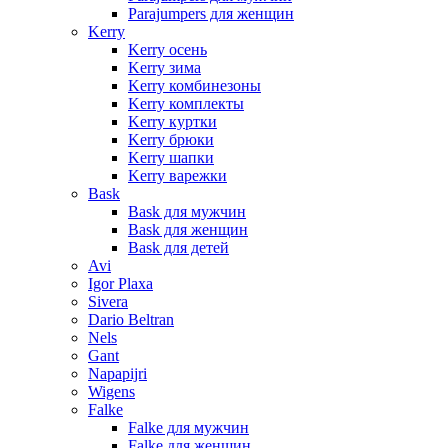
Parajumpers для женщин
Kerry
Kerry осень
Kerry зима
Kerry комбинезоны
Kerry комплекты
Kerry куртки
Kerry брюки
Kerry шапки
Kerry варежки
Bask
Bask для мужчин
Bask для женщин
Bask для детей
Avi
Igor Plaxa
Sivera
Dario Beltran
Nels
Gant
Napapijri
Wigens
Falke
Falke для мужчин
Falke для женщин