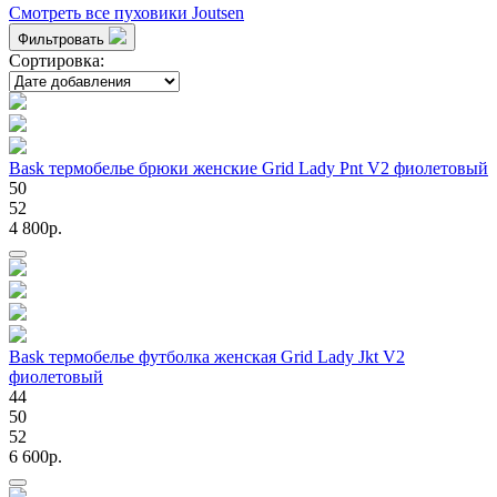
Смотреть все пуховики Joutsen
Фильтровать
Сортировка:
Bask термобелье брюки женские Grid Lady Pnt V2 фиолетовый
50
52
4 800p.
Bask термобелье футболка женская Grid Lady Jkt V2
фиолетовый
44
50
52
6 600p.