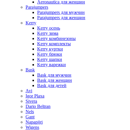
Aeronautica для женщин
Parajumpers
Parajumpers для мужчин
Parajumpers для женщин
Kerry
Kerry осень
Kerry зима
Kerry комбинезоны
Kerry комплекты
Kerry куртки
Kerry брюки
Kerry шапки
Kerry варежки
Bask
Bask для мужчин
Bask для женщин
Bask для детей
Avi
Igor Plaxa
Sivera
Dario Beltran
Nels
Gant
Napapijri
Wigens