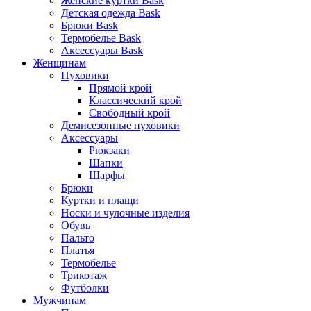
Женские куртки Bask
Детская одежда Bask
Брюки Bask
Термобелье Bask
Аксессуары Bask
Женщинам
Пуховики
Прямой крой
Классический крой
Свободный крой
Демисезонные пуховики
Аксессуары
Рюкзаки
Шапки
Шарфы
Брюки
Куртки и плащи
Носки и чулочные изделия
Обувь
Пальто
Платья
Термобелье
Трикотаж
Футболки
Мужчинам