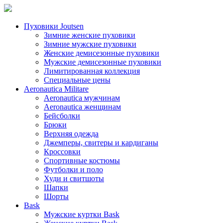
Пуховики Joutsen
Зимние женские пуховики
Зимние мужские пуховики
Женские демисезонные пуховики
Мужские демисезонные пуховики
Лимитированная коллекция
Специальные цены
Aeronautica Militare
Aeronautica мужчинам
Aeronautica женщинам
Бейсболки
Брюки
Верхняя одежда
Джемперы, свитеры и кардиганы
Кроссовки
Спортивные костюмы
Футболки и поло
Худи и свитшоты
Шапки
Шорты
Bask
Мужские куртки Bask