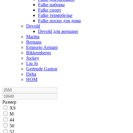
Falke наборы
Falke спорт
Falke термобелье
Falke носки для дома
Devold
Devold для женщин
Maritta
Bergans
Emporio Armani
Bikkembergs
Jockey
Liu Jo
Gertrude Gaston
Deha
HOM
Размер
XS
M
44
50
52