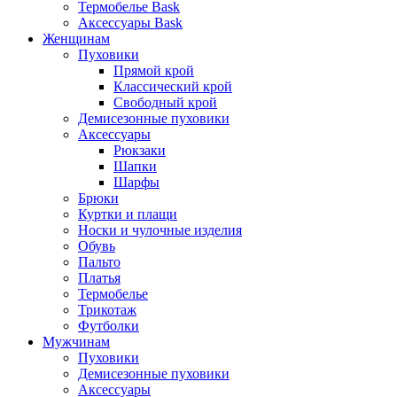
Термобелье Bask
Аксессуары Bask
Женщинам
Пуховики
Прямой крой
Классический крой
Свободный крой
Демисезонные пуховики
Аксессуары
Рюкзаки
Шапки
Шарфы
Брюки
Куртки и плащи
Носки и чулочные изделия
Обувь
Пальто
Платья
Термобелье
Трикотаж
Футболки
Мужчинам
Пуховики
Демисезонные пуховики
Аксессуары