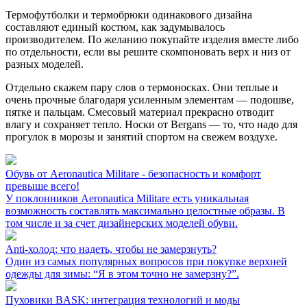
Термофутболки и термобрюки одинакового дизайна
составляют единый костюм, как задумывалось
производителем. По желанию покупайте изделия вместе либо
по отдельности, если вы решите скомпоновать верх и низ от
разных моделей.
Отдельно скажем пару слов о термоносках. Они теплые и
очень прочные благодаря усиленным элементам — подошве,
пятке и пальцам. Смесовый материал прекрасно отводит
влагу и сохраняет тепло. Носки от Bergans — то, что надо для
прогулок в морозы и занятий спортом на свежем воздухе.
Обувь от Aeronautica Militare - безопасность и комфорт
превыше всего!
У поклонников Aeronautica Militare есть уникальная
возможность составлять максимально целостные образы. В
том числе и за счет дизайнерских моделей обуви.
Anti-холод: что надеть, чтобы не замерзнуть?
Один из самых популярных вопросов при покупке верхней
одежды для зимы: “Я в этом точно не замерзну?”.
Пуховики BASK: интеграция технологий и моды