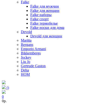
Falke
Falke для мужчин
Falke для женщин
Falke наборы
Falke спорт
Falke термобелье
Falke носки для дома
Devold
Devold для женщин
Maritta
Bergans
Emporio Armani
Bikkembergs
Jockey
Liu Jo
Gertrude Gaston
Deha
HOM
(
)
0
0p.