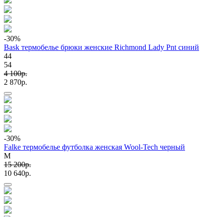
-30
%
Bask термобелье брюки женские Richmond Lady Pnt синий
44
54
4 100p.
2 870p.
-30
%
Falke термобелье футболка женская Wool-Tech черный
M
15 200p.
10 640p.