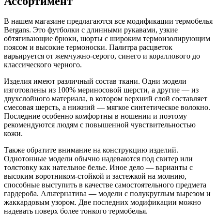
Ассортимент
В нашем магазине предлагаются все модификации термобелья
Bergans. Это футболки с длинными рукавами, узкие
обтягивающие брюки, шорты с широким термоизолирующим
поясом и высокие термоноски. Палитра расцветок
варьируется от жемчужно-серого, синего и кораллового до
классического черного.
Изделия имеют различный состав ткани. Одни модели
изготовлены из 100% мериносовой шерсти, а другие — из
двухслойного материала, в котором верхний слой составляет
смесовая шерсть, а нижний — мягкое синтетическое волокно.
Последние особенно комфортны в ношении и поэтому
рекомендуются людям с повышенной чувствительностью
кожи.
Также обратите внимание на конструкцию изделий.
Однотонные модели обычно надеваются под свитер или
толстовку как нательное белье. Иное дело — варианты с
высоким воротником-стойкой и застежкой на молнию,
способные выступить в качестве самостоятельного предмета
гардероба. Альтернатива — модели с полукруглым вырезом и
жаккардовым узором. Две последних модификации можно
надевать поверх более тонкого термобелья.