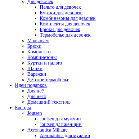
Для девочек
Пальто для девочек
Куртки для девочек
Комбинезоны для девочек
Комплекты для девочек
Брюки для девочек
Термобелье для девочек
Малышам
Брюки
Комплекты
Комбинезоны
Куртки и пальто
Шапки
Варежки
Детское термобелье
Идеи подарков
Для неё
Для него
Домашний текстиль
Бренды
Joutsen
Joutsen для мужчин
Joutsen для женщин
Aeronautica Militare
Aeronautica для мужчин