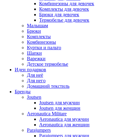
Комбинезоны для девочек
Комплекты для девочек
Брюки для девочек
Термобелье для девочек
Малышам
Брюки
Комплекты
Комбинезоны
Куртки и пальто
Шапки
Варежки
Детское термобелье
Идеи подарков
Для неё
Для него
Домашний текстиль
Бренды
Joutsen
Joutsen для мужчин
Joutsen для женщин
Aeronautica Militare
Aeronautica для мужчин
Aeronautica для женщин
Parajumpers
Parajumpers для мужчин