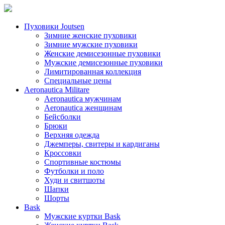
Пуховики Joutsen
Зимние женские пуховики
Зимние мужские пуховики
Женские демисезонные пуховики
Мужские демисезонные пуховики
Лимитированная коллекция
Специальные цены
Aeronautica Militare
Aeronautica мужчинам
Aeronautica женщинам
Бейсболки
Брюки
Верхняя одежда
Джемперы, свитеры и кардиганы
Кроссовки
Спортивные костюмы
Футболки и поло
Худи и свитшоты
Шапки
Шорты
Bask
Мужские куртки Bask