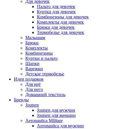
Для девочек
Пальто для девочек
Куртки для девочек
Комбинезоны для девочек
Комплекты для девочек
Брюки для девочек
Термобелье для девочек
Малышам
Брюки
Комплекты
Комбинезоны
Куртки и пальто
Шапки
Варежки
Детское термобелье
Идеи подарков
Для неё
Для него
Домашний текстиль
Бренды
Joutsen
Joutsen для мужчин
Joutsen для женщин
Aeronautica Militare
Aeronautica для мужчин