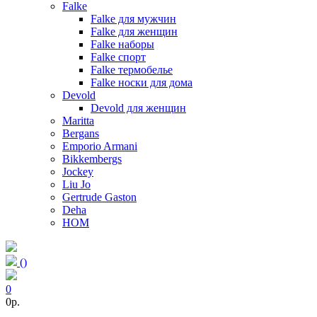
Falke
Falke для мужчин
Falke для женщин
Falke наборы
Falke спорт
Falke термобелье
Falke носки для дома
Devold
Devold для женщин
Maritta
Bergans
Emporio Armani
Bikkembergs
Jockey
Liu Jo
Gertrude Gaston
Deha
HOM
(
)
0
0p.