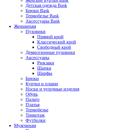
Женские куртки Bask
Детская одежда Bask
Брюки Bask
Термобелье Bask
Аксессуары Bask
Женщинам
Пуховики
Прямой крой
Классический крой
Свободный крой
Демисезонные пуховики
Аксессуары
Рюкзаки
Шапки
Шарфы
Брюки
Куртки и плащи
Носки и чулочные изделия
Обувь
Пальто
Платья
Термобелье
Трикотаж
Футболки
Мужчинам