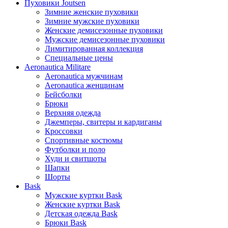
Пуховики Joutsen
Зимние женские пуховики
Зимние мужские пуховики
Женские демисезонные пуховики
Мужские демисезонные пуховики
Лимитированная коллекция
Специальные цены
Aeronautica Militare
Aeronautica мужчинам
Aeronautica женщинам
Бейсболки
Брюки
Верхняя одежда
Джемперы, свитеры и кардиганы
Кроссовки
Спортивные костюмы
Футболки и поло
Худи и свитшоты
Шапки
Шорты
Bask
Мужские куртки Bask
Женские куртки Bask
Детская одежда Bask
Брюки Bask