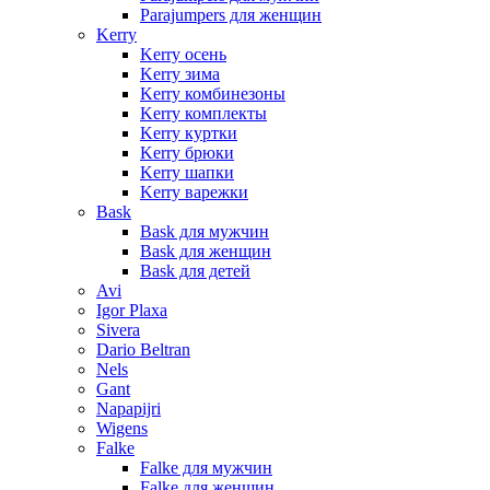
Parajumpers для женщин
Kerry
Kerry осень
Kerry зима
Kerry комбинезоны
Kerry комплекты
Kerry куртки
Kerry брюки
Kerry шапки
Kerry варежки
Bask
Bask для мужчин
Bask для женщин
Bask для детей
Avi
Igor Plaxa
Sivera
Dario Beltran
Nels
Gant
Napapijri
Wigens
Falke
Falke для мужчин
Falke для женщин