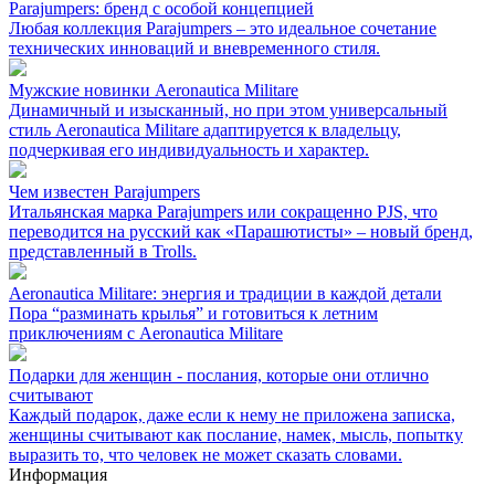
Parajumpers: бренд с особой концепцией
Любая коллекция Parajumpers – это идеальное сочетание
технических инноваций и вневременного стиля.
Мужские новинки Aeronautica Militare
Динамичный и изысканный, но при этом универсальный
стиль Aeronautica Militare адаптируется к владельцу,
подчеркивая его индивидуальность и характер.
Чем известен Parajumpers
Итальянская марка Parajumpers или сокращенно PJS, что
переводится на русский как «Парашютисты» – новый бренд,
представленный в Trolls.
Aeronautica Militare: энергия и традиции в каждой детали
Пора “разминать крылья” и готовиться к летним
приключениям с Aeronautica Militare
Подарки для женщин - послания, которые они отлично
считывают
Каждый подарок, даже если к нему не приложена записка,
женщины считывают как послание, намек, мысль, попытку
выразить то, что человек не может сказать словами.
Информация