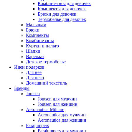
Комбинезоны для девочек
Комплекты для девочек
Брюки для девочек
Термобелье для девочек
Малышам
Брюки
Комплекты
Комбинезоны
Куртки и пальто
Шапки
Варежки
Детское термобелье
Идеи подарков
Для неё
Для него
Домашний текстиль
Бренды
Joutsen
Joutsen для мужчин
Joutsen для женщин
Aeronautica Militare
Aeronautica для мужчин
Aeronautica для женщин
Parajumpers
Parajumpers для мужчин