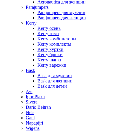
Aeronautica для женщин
Parajumpers
Parajumpers для мужчин
Parajumpers для женщин
Kerry
Kerry осень
Kerry зима
Kerry комбинезоны
Kerry комплекты
Kerry куртки
Kerry брюки
Kerry шапки
Kerry варежки
Bask
Bask для мужчин
Bask для женщин
Bask для детей
Avi
Igor Plaxa
Sivera
Dario Beltran
Nels
Gant
Napapijri
Wigens