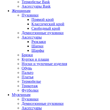
Термобелье Bask
Аксессуары Bask
Женщинам
Пуховики
Прямой крой
Классический крой
Свободный крой
Демисезонные пуховики
Аксессуары
Рюкзаки
Шапки
Шарфы
Брюки
Куртки и плащи
Носки и чулочные изделия
Обувь
Пальто
Платья
Термобелье
Трикотаж
Футболки
Мужчинам
Пуховики
Демисезонные пуховики
Аксессуары