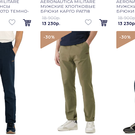
ILITARE
AERONAUTICA MILITARE
AERONA
ИНСЫ
МУЖСКИЕ ХЛОПКОВЫЕ
МУЖСК
07D ТЕМНО-
БРЮКИ КАРГО PA1718
БРЮКИ 
ОЛИВКОВЫЙ
ТЕМНО
18 900p.
18 900p
13 230p.
13 230p
-30
%
-30
%