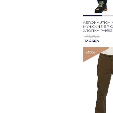
AERONAUTICA M
МУЖСКИЕ БРЮ
ХЛОПКА PA1692
СИНИЙ
17 800p.
12 460p.
-30
%