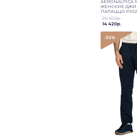
AERONAUTICA M
ЖЕНСКИЕ ДЖ
ПАЛАЦЦО PJ02
СИНИЙ
20 600p.
14 420p.
-30
%