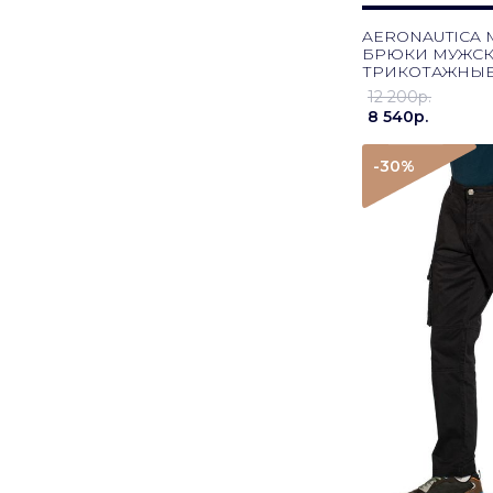
AERONAUTICA M
БРЮКИ МУЖС
ТРИКОТАЖНЫЕ 
ТЕМНО-СИНИ
12 200p.
8 540p.
-30
%