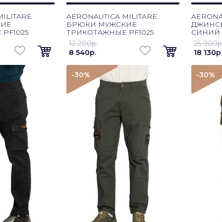
ILITARE
AERONAUTICA MILITARE
AERONA
КИЕ
БРЮКИ МУЖСКИЕ
ДЖИНСЫ
PF1025
ТРИКОТАЖНЫЕ PF1025
СИНИЙ
Й
ОЛИВКОВЫЙ
12 200p.
25 900p
8 540p.
18 130p
-30
%
-30
%