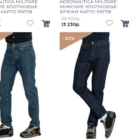
UTICA MILITARE
AERONAUTICA MILITARE
ИЕ ХЛОПКОВЫЕ
МУЖСКИЕ ХЛОПКОВЫЕ
КАРГО PA1718
БРЮКИ КАРГО PA1718
-СИНИЙ
КОРИЧНЕВЫЙ
.
18 900p.
.
13 230p.
-30
%