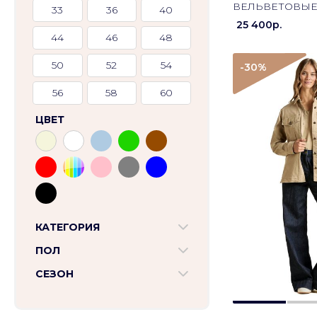
ВЕЛЬВЕТОВЫ
33
36
40
PA1740UCT0439
25 400p.
СИНИЙ
44
46
48
50
52
54
-30
%
56
58
60
ЦВЕТ
КАТЕГОРИЯ
ПОЛ
СЕЗОН