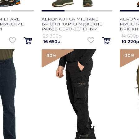
ILITARE
AERONAUTICA MILITARE
AERONA
 МУЖСКИЕ
БРЮКИ КАРГО МУЖСКИЕ
МУЖСК
Й
PA1688 СЕРО-ЗЕЛЕНЫЙ
БРЮКИ 
ОЛИВК
23 800p.
14 600p
16 650p.
10 220p
-30
%
-30
%