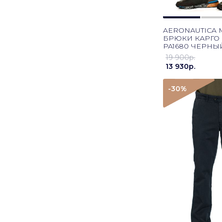
AERONAUTICA M
БРЮКИ КАРГО
PA1680 ЧЕРНЫ
19 900p.
13 930p.
-30
%