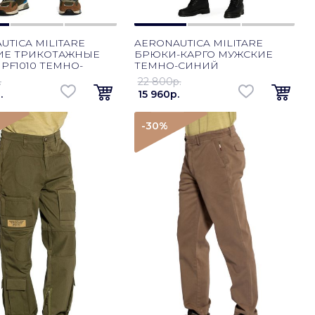
UTICA MILITARE
AERONAUTICA MILITARE
ИЕ ТРИКОТАЖНЫЕ
БРЮКИ-КАРГО МУЖСКИЕ
PF1010 ТЕМНО-
ТЕМНО-СИНИЙ
ОВЫЙ
.
22 800p.
.
15 960p.
-30
%