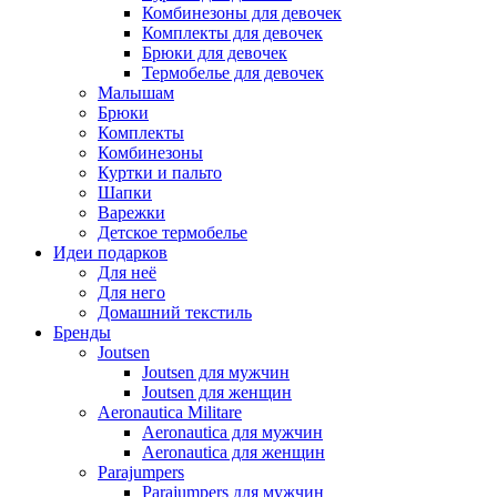
Комбинезоны для девочек
Комплекты для девочек
Брюки для девочек
Термобелье для девочек
Малышам
Брюки
Комплекты
Комбинезоны
Куртки и пальто
Шапки
Варежки
Детское термобелье
Идеи подарков
Для неё
Для него
Домашний текстиль
Бренды
Joutsen
Joutsen для мужчин
Joutsen для женщин
Aeronautica Militare
Aeronautica для мужчин
Aeronautica для женщин
Parajumpers
Parajumpers для мужчин