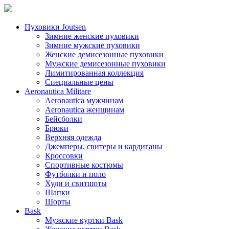
Пуховики Joutsen
Зимние женские пуховики
Зимние мужские пуховики
Женские демисезонные пуховики
Мужские демисезонные пуховики
Лимитированная коллекция
Специальные цены
Aeronautica Militare
Aeronautica мужчинам
Aeronautica женщинам
Бейсболки
Брюки
Верхняя одежда
Джемперы, свитеры и кардиганы
Кроссовки
Спортивные костюмы
Футболки и поло
Худи и свитшоты
Шапки
Шорты
Bask
Мужские куртки Bask