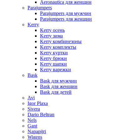
Aeronautica для женщин
Parajumpers
Parajumpers для мужчин
Parajumpers для женщин
Kerry
Kerry осень
Kerry зима
Kerry комбинезоны
Kerry комплекты
Kerry куртки
Kerry брюки
Kerry шапки
Kerry варежки
Bask
Bask для мужчин
Bask для женщин
Bask для детей
Avi
Igor Plaxa
Sivera
Dario Beltran
Nels
Gant
Napapijri
Wigens