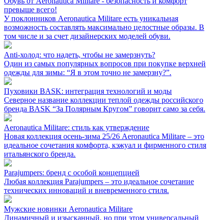
Обувь от Aeronautica Militare - безопасность и комфорт
превыше всего!
У поклонников Aeronautica Militare есть уникальная
возможность составлять максимально целостные образы. В
том числе и за счет дизайнерских моделей обуви.
Anti-холод: что надеть, чтобы не замерзнуть?
Один из самых популярных вопросов при покупке верхней
одежды для зимы: “Я в этом точно не замерзну?”.
Пуховики BASK: интеграция технологий и моды
Северное название коллекции теплой одежды российского
бренда BASK “За Полярным Кругом” говорит само за себя.
Aeronautica Militare: стиль как утверждение
Новая коллекция осень-зима 25/26 Aeronautica Militare – это
идеальное сочетания комфорта, кэжуал и фирменного стиля
итальянского бренда.
Parajumpers: бренд с особой концепцией
Любая коллекция Parajumpers – это идеальное сочетание
технических инноваций и вневременного стиля.
Мужские новинки Aeronautica Militare
Динамичный и изысканный, но при этом универсальный