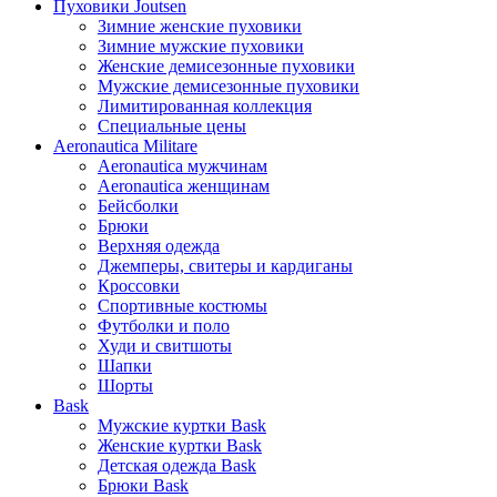
Пуховики Joutsen
Зимние женские пуховики
Зимние мужские пуховики
Женские демисезонные пуховики
Мужские демисезонные пуховики
Лимитированная коллекция
Специальные цены
Aeronautica Militare
Aeronautica мужчинам
Aeronautica женщинам
Бейсболки
Брюки
Верхняя одежда
Джемперы, свитеры и кардиганы
Кроссовки
Спортивные костюмы
Футболки и поло
Худи и свитшоты
Шапки
Шорты
Bask
Мужские куртки Bask
Женские куртки Bask
Детская одежда Bask
Брюки Bask