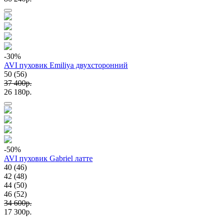
-30
%
AVI пуховик Emiliya двухсторонний
50 (56)
37 400p.
26 180p.
-50
%
AVI пуховик Gabriel латте
40 (46)
42 (48)
44 (50)
46 (52)
34 600p.
17 300p.