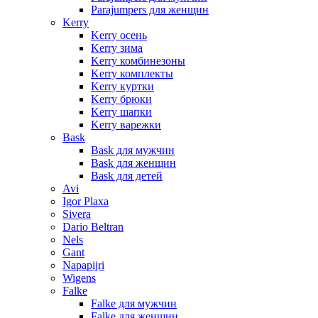
Parajumpers для женщин
Kerry
Kerry осень
Kerry зима
Kerry комбинезоны
Kerry комплекты
Kerry куртки
Kerry брюки
Kerry шапки
Kerry варежки
Bask
Bask для мужчин
Bask для женщин
Bask для детей
Avi
Igor Plaxa
Sivera
Dario Beltran
Nels
Gant
Napapijri
Wigens
Falke
Falke для мужчин
Falke для женщин