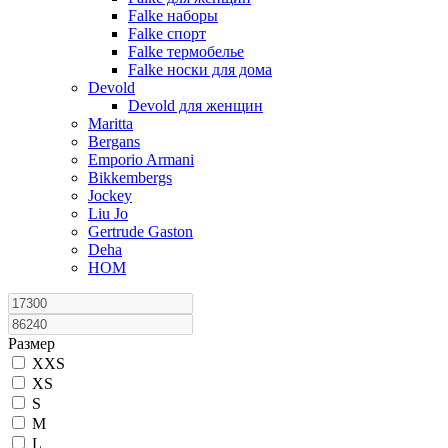
Falke наборы
Falke спорт
Falke термобелье
Falke носки для дома
Devold
Devold для женщин
Maritta
Bergans
Emporio Armani
Bikkembergs
Jockey
Liu Jo
Gertrude Gaston
Deha
HOM
Размер
XXS
XS
S
M
L