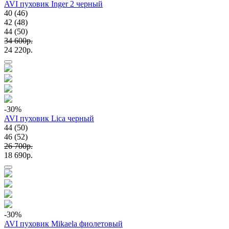
AVI пуховик Inger 2 черный
40 (46)
42 (48)
44 (50)
34 600p.
24 220p.
-30
%
AVI пуховик Lica черный
44 (50)
46 (52)
26 700p.
18 690p.
-30
%
AVI пуховик Mikaela фиолетовый