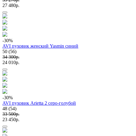
27 480p.
-30
%
AVI пуховик женский Yasmin синий
50 (56)
34 300p.
24 010p.
-30
%
AVI пуховик Arietta 2 серо-голубой
48 (54)
33 500p.
23 450p.