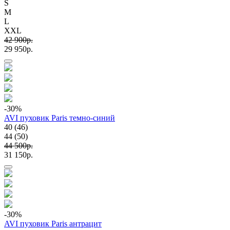
S
M
L
XXL
42 900p.
29 950p.
-30
%
AVI пуховик Paris темно-синий
40 (46)
44 (50)
44 500p.
31 150p.
-30
%
AVI пуховик Paris антрацит