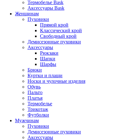
Термобелье Bask
Аксессуары Bask
Женщинам
Пуховики
Прямой крой
Классический крой
Свободный крой
Демисезонные пуховики
Аксессуары
Рюкзаки
Шапки
Шарфы
Брюки
Куртки и плащи
Носки и чулочные изделия
Обувь
Пальто
Платья
Термобелье
Трикотаж
Футболки
Мужчинам
Пуховики
Демисезонные пуховики
Аксессуары