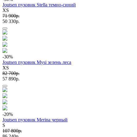
Joutsen пуховик Stella темно-синий
XS
71 900p.
50 330p.
-30
%
Joutsen пуховик Mysi зелень леса
XS
82 700p.
57 890p.
-20
%
Joutsen пуховик Merina черный
S
107 800p.
86 240p.