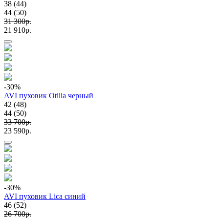
38 (44)
44 (50)
31 300p.
21 910p.
-30
%
AVI пуховик Otilia черный
42 (48)
44 (50)
33 700p.
23 590p.
-30
%
AVI пуховик Lica синий
46 (52)
26 700p.