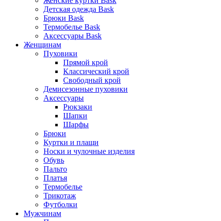
Женские куртки Bask
Детская одежда Bask
Брюки Bask
Термобелье Bask
Аксессуары Bask
Женщинам
Пуховики
Прямой крой
Классический крой
Свободный крой
Демисезонные пуховики
Аксессуары
Рюкзаки
Шапки
Шарфы
Брюки
Куртки и плащи
Носки и чулочные изделия
Обувь
Пальто
Платья
Термобелье
Трикотаж
Футболки
Мужчинам