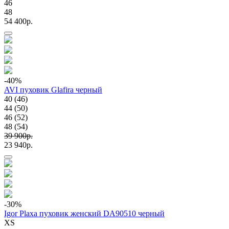
46
48
54 400p.
-40
%
AVI пуховик Glafira черный
40 (46)
44 (50)
46 (52)
48 (54)
39 900p.
23 940p.
-30
%
Igor Plaxa пуховик женский DA90510 черный
XS