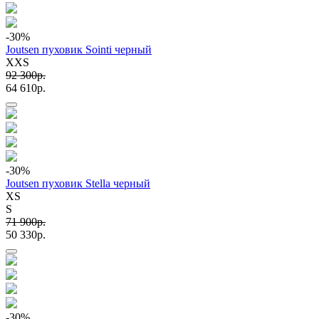
-30
%
Joutsen пуховик Sointi черный
XXS
92 300p.
64 610p.
-30
%
Joutsen пуховик Stella черный
XS
S
71 900p.
50 330p.
-30
%