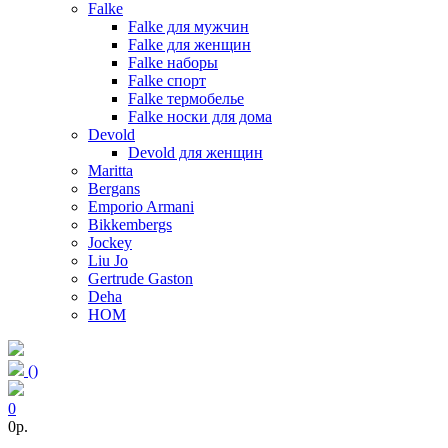
Falke
Falke для мужчин
Falke для женщин
Falke наборы
Falke спорт
Falke термобелье
Falke носки для дома
Devold
Devold для женщин
Maritta
Bergans
Emporio Armani
Bikkembergs
Jockey
Liu Jo
Gertrude Gaston
Deha
HOM
(
)
0
0p.