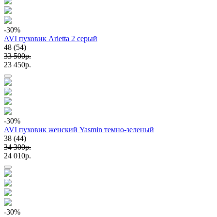
-30
%
AVI пуховик Arietta 2 серый
48 (54)
33 500p.
23 450p.
-30
%
AVI пуховик женский Yasmin темно-зеленый
38 (44)
34 300p.
24 010p.
-30
%