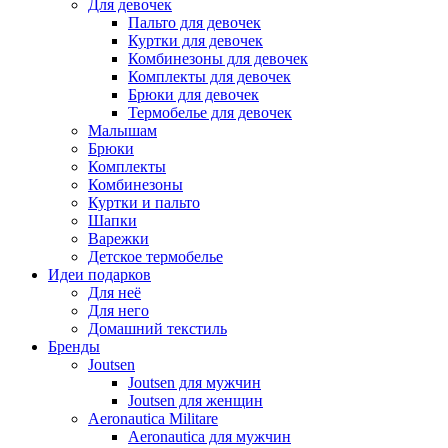
Для девочек
Пальто для девочек
Куртки для девочек
Комбинезоны для девочек
Комплекты для девочек
Брюки для девочек
Термобелье для девочек
Малышам
Брюки
Комплекты
Комбинезоны
Куртки и пальто
Шапки
Варежки
Детское термобелье
Идеи подарков
Для неё
Для него
Домашний текстиль
Бренды
Joutsen
Joutsen для мужчин
Joutsen для женщин
Aeronautica Militare
Aeronautica для мужчин