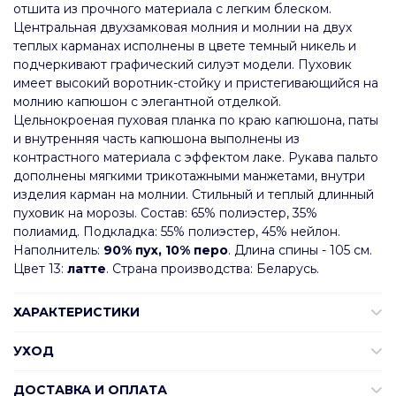
отшита из прочного материала с легким блеском.
Центральная двухзамковая молния и молнии на двух
теплых карманах исполнены в цвете темный никель и
подчеркивают графический силуэт модели. Пуховик
имеет высокий воротник-стойку и пристегивающийся на
молнию капюшон с элегантной отделкой.
Цельнокроеная пуховая планка по краю капюшона, паты
и внутренняя часть капюшона выполнены из
контрастного материала с эффектом лаке. Рукава пальто
дополнены мягкими трикотажными манжетами, внутри
изделия карман на молнии. Стильный и теплый длинный
пуховик на морозы. Состав: 65% полиэстер, 35%
полиамид. Подкладка: 55% полиэстер, 45% нейлон.
Наполнитель:
90% пух, 10% перо
. Длина спины - 105 см.
Цвет 13:
латте
. Страна производства: Беларусь.
ХАРАКТЕРИСТИКИ
УХОД
ДОСТАВКА И ОПЛАТА