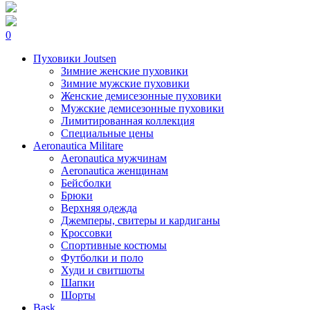
0
Пуховики Joutsen
Зимние женские пуховики
Зимние мужские пуховики
Женские демисезонные пуховики
Мужские демисезонные пуховики
Лимитированная коллекция
Специальные цены
Aeronautica Militare
Aeronautica мужчинам
Aeronautica женщинам
Бейсболки
Брюки
Верхняя одежда
Джемперы, свитеры и кардиганы
Кроссовки
Спортивные костюмы
Футболки и поло
Худи и свитшоты
Шапки
Шорты
Bask