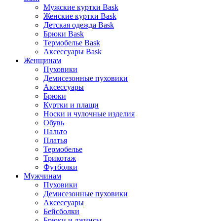
Мужские куртки Bask
Женские куртки Bask
Детская одежда Bask
Брюки Bask
Термобелье Bask
Аксессуары Bask
Женщинам
Пуховики
Демисезонные пуховики
Аксессуары
Брюки
Куртки и плащи
Носки и чулочные изделия
Обувь
Пальто
Платья
Термобелье
Трикотаж
Футболки
Мужчинам
Пуховики
Демисезонные пуховики
Аксессуары
Бейсболки
Брюки и джинсы