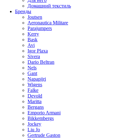
Для него
Домашний текстиль
Бренды
Joutsen
Aeronautica Militare
Parajumpers
Kerry
Bask
Avi
Igor Plaxa
Sivera
Dario Beltran
Nels
Gant
Napapijri
Wigens
Falke
Devold
Maritta
Bergans
Emporio Armani
Bikkembergs
Jockey
Liu Jo
Gertrude Gaston