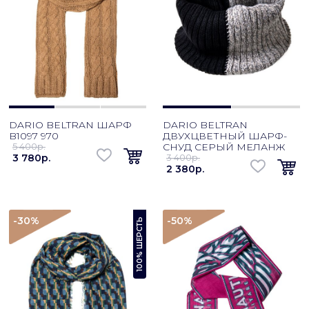
DARIO BELTRAN ШАРФ
DARIO BELTRAN
B1097 970
ДВУХЦВЕТНЫЙ ШАРФ-
5 400p.
СНУД СЕРЫЙ МЕЛАНЖ
3 780p.
3 400p.
2 380p.
-30
%
-50
%
100% ШЕРСТЬ