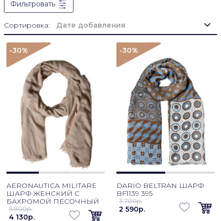
Фильтровать
Сортировка:
Дате добавления
-30
%
-30
%
AERONAUTICA MILITARE
DARIO BELTRAN ШАРФ
ШАРФ ЖЕНСКИЙ С
BF1139 395
БАХРОМОЙ ПЕСОЧНЫЙ
3 700p.
5 900p.
2 590p.
4 130p.