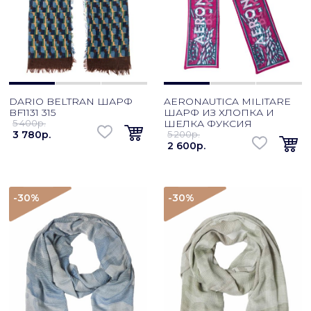
DARIO BELTRAN ШАРФ
AERONAUTICA MILITARE
BF1131 315
ШАРФ ИЗ ХЛОПКА И
5 400p.
ШЕЛКА ФУКСИЯ
3 780p.
5 200p.
2 600p.
-30
%
-30
%