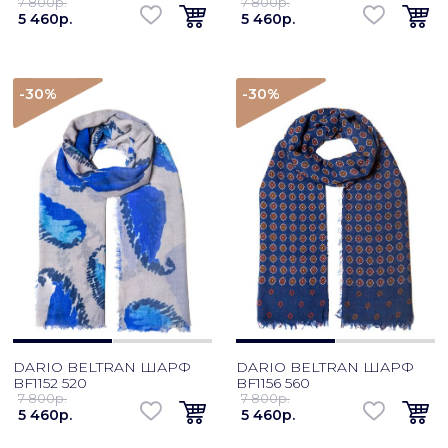
7 800p.
7 800p.
5 460p.
5 460p.
-30
%
-30
%
DARIO BELTRAN ШАРФ
DARIO BELTRAN ШАРФ
BF1152 520
BF1156 560
7 800p.
7 800p.
5 460p.
5 460p.