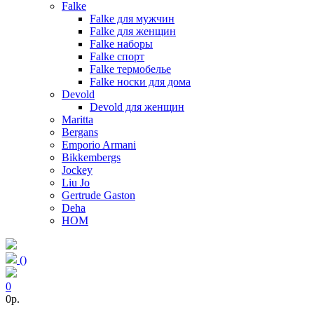
Falke
Falke для мужчин
Falke для женщин
Falke наборы
Falke спорт
Falke термобелье
Falke носки для дома
Devold
Devold для женщин
Maritta
Bergans
Emporio Armani
Bikkembergs
Jockey
Liu Jo
Gertrude Gaston
Deha
HOM
(
)
0
0p.