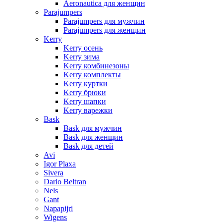
Aeronautica для женщин
Parajumpers
Parajumpers для мужчин
Parajumpers для женщин
Kerry
Kerry осень
Kerry зима
Kerry комбинезоны
Kerry комплекты
Kerry куртки
Kerry брюки
Kerry шапки
Kerry варежки
Bask
Bask для мужчин
Bask для женщин
Bask для детей
Avi
Igor Plaxa
Sivera
Dario Beltran
Nels
Gant
Napapijri
Wigens