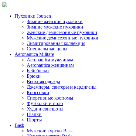
Пуховики Joutsen
Зимние женские пуховики
Зимние мужские пуховики
Женские демисезонные пуховики
Мужские демисезонные пуховики
Лимитированная коллекция
Специальные цены
Aeronautica Militare
Aeronautica мужчинам
Aeronautica женщинам
Бейсболки
Брюки
Верхняя одежда
Джемперы, свитеры и кардиганы
Кроссовки
Спортивные костюмы
Футболки и поло
Худи и свитшоты
Шапки
Шорты
Bask
Мужские куртки Bask