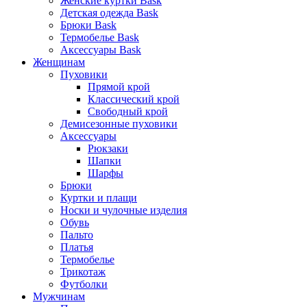
Женские куртки Bask
Детская одежда Bask
Брюки Bask
Термобелье Bask
Аксессуары Bask
Женщинам
Пуховики
Прямой крой
Классический крой
Свободный крой
Демисезонные пуховики
Аксессуары
Рюкзаки
Шапки
Шарфы
Брюки
Куртки и плащи
Носки и чулочные изделия
Обувь
Пальто
Платья
Термобелье
Трикотаж
Футболки
Мужчинам