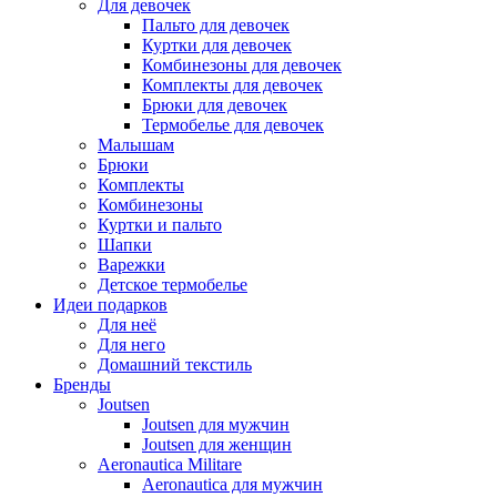
Для девочек
Пальто для девочек
Куртки для девочек
Комбинезоны для девочек
Комплекты для девочек
Брюки для девочек
Термобелье для девочек
Малышам
Брюки
Комплекты
Комбинезоны
Куртки и пальто
Шапки
Варежки
Детское термобелье
Идеи подарков
Для неё
Для него
Домашний текстиль
Бренды
Joutsen
Joutsen для мужчин
Joutsen для женщин
Aeronautica Militare
Aeronautica для мужчин