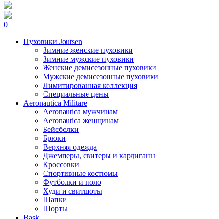
0
Пуховики Joutsen
Зимние женские пуховики
Зимние мужские пуховики
Женские демисезонные пуховики
Мужские демисезонные пуховики
Лимитированная коллекция
Специальные цены
Aeronautica Militare
Aeronautica мужчинам
Aeronautica женщинам
Бейсболки
Брюки
Верхняя одежда
Джемперы, свитеры и кардиганы
Кроссовки
Спортивные костюмы
Футболки и поло
Худи и свитшоты
Шапки
Шорты
Bask