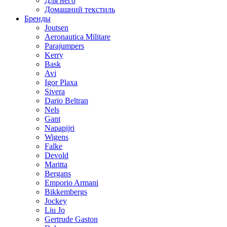
Для него
Домашний текстиль
Бренды
Joutsen
Aeronautica Militare
Parajumpers
Kerry
Bask
Avi
Igor Plaxa
Sivera
Dario Beltran
Nels
Gant
Napapijri
Wigens
Falke
Devold
Maritta
Bergans
Emporio Armani
Bikkembergs
Jockey
Liu Jo
Gertrude Gaston