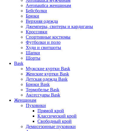
Aeronautica мужчинам
Aeronautica женщинам
Бейсболки
Брюки
Верхняя одежда
Джемперы, свитеры и кардиганы
Кроссовки
Спортивные костюмы
Футболки и поло
Худи и свитшоты
Шапки
Шорты
Bask
Мужские куртки Bask
Женские куртки Bask
Детская одежда Bask
Брюки Bask
Термобелье Bask
Аксессуары Bask
Женщинам
Пуховики
Прямой крой
Классический крой
Свободный крой
Демисезонные пуховики