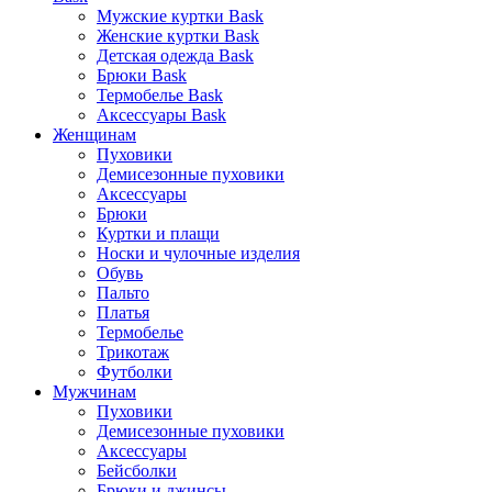
Мужские куртки Bask
Женские куртки Bask
Детская одежда Bask
Брюки Bask
Термобелье Bask
Аксессуары Bask
Женщинам
Пуховики
Демисезонные пуховики
Аксессуары
Брюки
Куртки и плащи
Носки и чулочные изделия
Обувь
Пальто
Платья
Термобелье
Трикотаж
Футболки
Мужчинам
Пуховики
Демисезонные пуховики
Аксессуары
Бейсболки
Брюки и джинсы