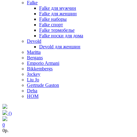
Falke
Falke для мужчин
Falke для женщин
Falke наборы
Falke спорт
Falke термобелье
Falke носки для дома
Devold
Devold для женщин
Maritta
Bergans
Emporio Armani
Bikkembergs
Jockey
Liu Jo
Gertrude Gaston
Deha
HOM
(
)
0
0p.