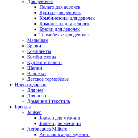
Для девочек
Пальто для девочек
Куртки для девочек
Комбинезоны для девочек
Комплекты для девочек
Брюки для девочек
Термобелье для девочек
Малышам
Брюки
Комплекты
Комбинезоны
Куртки и пальто
Шапки
Варежки
Детское термобелье
Идеи подарков
Для неё
Для него
Домашний текстиль
Бренды
Joutsen
Joutsen для мужчин
Joutsen для женщин
Aeronautica Militare
Aeronautica для мужчин