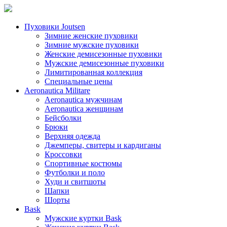
Пуховики Joutsen
Зимние женские пуховики
Зимние мужские пуховики
Женские демисезонные пуховики
Мужские демисезонные пуховики
Лимитированная коллекция
Специальные цены
Aeronautica Militare
Aeronautica мужчинам
Aeronautica женщинам
Бейсболки
Брюки
Верхняя одежда
Джемперы, свитеры и кардиганы
Кроссовки
Спортивные костюмы
Футболки и поло
Худи и свитшоты
Шапки
Шорты
Bask
Мужские куртки Bask