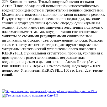
229. Коллекция
зима
. Теплый полукомбинезон из ткани
Актив Плюс, обладающей повышенной износостойкостью,
водонепроницаемостью и грязеотталкивающими свойствами.
Модель застегивается на молнию, по талии вставлена резинка.
Внутри изделия гладкая и шелковистая подкладка, высокие
спинка и грудка утеплены флисом, спереди один карман на
молнии. Брюки имеют регулируемые эластичные подтяжки с
пластмассовыми замками, внутри штанин снегозащитные
манжеты со съемными регулируемыми силиконовыми
штрипками, на брюках - светоотражающие полоски. Комфорт,
тепло и защиту от снега и ветра гарантируют современные
материалы: синтетический утеплитель нового поколения
KERRYFILL с уникальной структурой, прочная, усиленная к
протиранию, грязеотталкивающая, ветрозащитная,
водонепроницаемая и дышащая ткань Актив Плюс (Active
Plus 10000/10000). Верх - 100% полиамид. Подкладка - 100%
полиэстер. Утеплитель: KERRYFILL 150 гр. Цвет 229:
темно-
синий
.