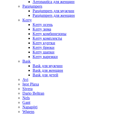
Aeronautica для женщин
Parajumpers
Parajumpers для мужчин
Parajumpers для женщин
Kerry
Kerry осень
Kerry зима
Kerry комбинезоны
Kerry комплекты
Kerry куртки
Kerry брюки
Kerry шапки
Kerry варежки
Bask
Bask для мужчин
Bask для женщин
Bask для детей
Avi
Igor Plaxa
Sivera
Dario Beltran
Nels
Gant
Napapijri
Wigens