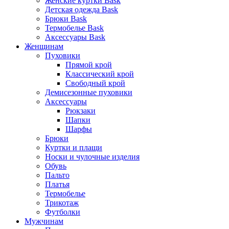
Женские куртки Bask
Детская одежда Bask
Брюки Bask
Термобелье Bask
Аксессуары Bask
Женщинам
Пуховики
Прямой крой
Классический крой
Свободный крой
Демисезонные пуховики
Аксессуары
Рюкзаки
Шапки
Шарфы
Брюки
Куртки и плащи
Носки и чулочные изделия
Обувь
Пальто
Платья
Термобелье
Трикотаж
Футболки
Мужчинам