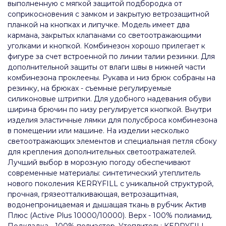
выполненную с мягкой защитой подбородка от
соприкосновения с замком и закрытую ветрозащитной
планкой на кнопках и липучке. Модель имеет два
кармана, закрытых клапанами со светоотражающими
уголками и кнопкой. Комбинезон хорошо прилегает к
фигуре за счет встроенной по линии талии резинки. Для
дополнительной защиты от влаги швы в нижней части
комбинезона проклеены. Рукава и низ брюк собраны на
резинку, на брюках - съемные регулируемые
силиконовые штрипки. Для удобного надевания обуви
ширина брючин по низу регулируется кнопкой. Внутри
изделия эластичные лямки для полусброса комбинезона
в помещении или машине. На изделии несколько
светоотражающих элементов и специальная петля сбоку
для крепления дополнительных светоотражателей.
Лучший выбор в морозную погоду обеспечивают
современные материалы: синтетический утеплитель
нового поколения KERRYFILL с уникальной структурой,
прочная, грязеотталкивающая, ветрозащитная,
водонепроницаемая и дышащая ткань в рубчик Актив
Плюс (Active Plus 10000/10000). Верх - 100% полиамид.