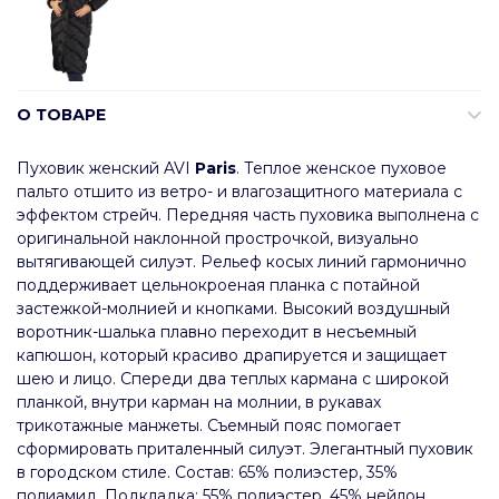
О ТОВАРЕ
Пуховик женский AVI
Paris
. Теплое женское пуховое
пальто отшито из ветро- и влагозащитного материала с
эффектом стрейч. Передняя часть пуховика выполнена с
оригинальной наклонной прострочкой, визуально
вытягивающей силуэт. Рельеф косых линий гармонично
поддерживает цельнокроеная планка с потайной
застежкой-молнией и кнопками. Высокий воздушный
воротник-шалька плавно переходит в несъемный
капюшон, который красиво драпируется и защищает
шею и лицо. Спереди два теплых кармана с широкой
планкой, внутри карман на молнии, в рукавах
трикотажные манжеты. Съемный пояс помогает
сформировать приталенный силуэт. Элегантный пуховик
в городском стиле. Состав: 65% полиэстер, 35%
полиамид. Подкладка: 55% полиэстер, 45% нейлон.