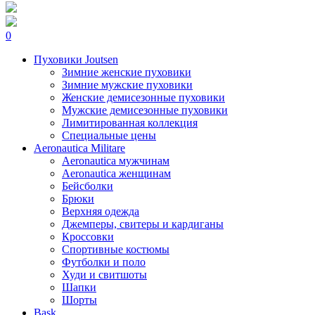
0
Пуховики Joutsen
Зимние женские пуховики
Зимние мужские пуховики
Женские демисезонные пуховики
Мужские демисезонные пуховики
Лимитированная коллекция
Специальные цены
Aeronautica Militare
Aeronautica мужчинам
Aeronautica женщинам
Бейсболки
Брюки
Верхняя одежда
Джемперы, свитеры и кардиганы
Кроссовки
Спортивные костюмы
Футболки и поло
Худи и свитшоты
Шапки
Шорты
Bask