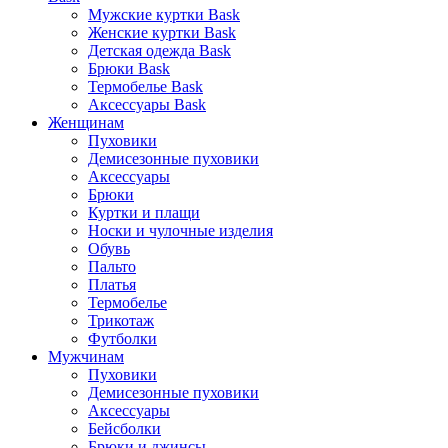
Мужские куртки Bask
Женские куртки Bask
Детская одежда Bask
Брюки Bask
Термобелье Bask
Аксессуары Bask
Женщинам
Пуховики
Демисезонные пуховики
Аксессуары
Брюки
Куртки и плащи
Носки и чулочные изделия
Обувь
Пальто
Платья
Термобелье
Трикотаж
Футболки
Мужчинам
Пуховики
Демисезонные пуховики
Аксессуары
Бейсболки
Брюки и джинсы