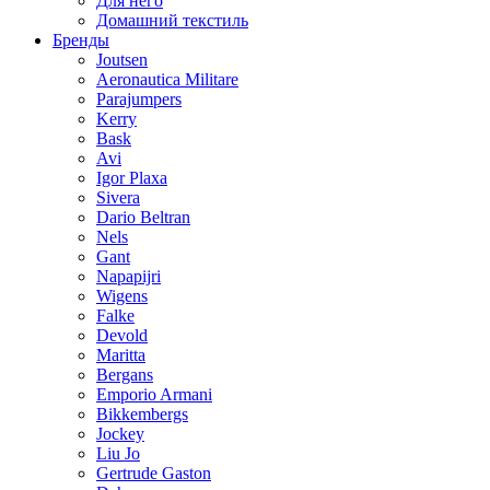
Для него
Домашний текстиль
Бренды
Joutsen
Aeronautica Militare
Parajumpers
Kerry
Bask
Avi
Igor Plaxa
Sivera
Dario Beltran
Nels
Gant
Napapijri
Wigens
Falke
Devold
Maritta
Bergans
Emporio Armani
Bikkembergs
Jockey
Liu Jo
Gertrude Gaston