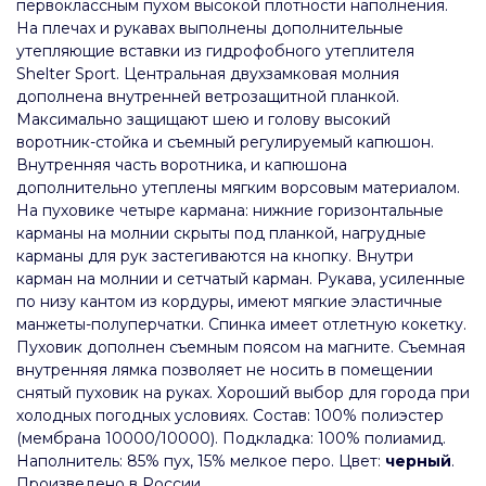
первоклассным пухом высокой плотности наполнения.
На плечах и рукавах выполнены дополнительные
утепляющие вставки из гидрофобного утеплителя
Shelter Sport. Центральная двухзамковая молния
дополнена внутренней ветрозащитной планкой.
Максимально защищают шею и голову высокий
воротник-стойка и съемный регулируемый капюшон.
Внутренняя часть воротника, и капюшона
дополнительно утеплены мягким ворсовым материалом.
На пуховике четыре кармана: нижние горизонтальные
карманы на молнии скрыты под планкой, нагрудные
карманы для рук застегиваются на кнопку. Внутри
карман на молнии и сетчатый карман. Рукава, усиленные
по низу кантом из кордуры, имеют мягкие эластичные
манжеты-полуперчатки. Спинка имеет отлетную кокетку.
Пуховик дополнен съемным поясом на магните. Съемная
внутренняя лямка позволяет не носить в помещении
снятый пуховик на руках. Хороший выбор для города при
холодных погодных условиях. Состав: 100% полиэстер
(мембрана 10000/10000). Подкладка: 100% полиамид.
Наполнитель: 85% пух, 15% мелкое перо. Цвет:
черный
.
Произведено в России.