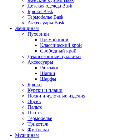
Женские куртки Bask
Детская одежда Bask
Брюки Bask
Термобелье Bask
Аксессуары Bask
Женщинам
Пуховики
Прямой крой
Классический крой
Свободный крой
Демисезонные пуховики
Аксессуары
Рюкзаки
Шапки
Шарфы
Брюки
Куртки и плащи
Носки и чулочные изделия
Обувь
Пальто
Платья
Термобелье
Трикотаж
Футболки
Мужчинам