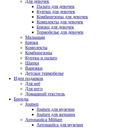
Для девочек
Пальто для девочек
Куртки для девочек
Комбинезоны для девочек
Комплекты для девочек
Брюки для девочек
Термобелье для девочек
Малышам
Брюки
Комплекты
Комбинезоны
Куртки и пальто
Шапки
Варежки
Детское термобелье
Идеи подарков
Для неё
Для него
Домашний текстиль
Бренды
Joutsen
Joutsen для мужчин
Joutsen для женщин
Aeronautica Militare
Aeronautica для мужчин