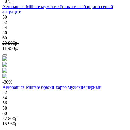
-50
%
Aeronautica Militare мужские брюки из габардина серый
антрацит
50
52
54
56
60
23 900p.
11 950p.
-30
%
Aeronautica Militare брюки-карго мужские черный
52
54
56
58
60
22 800p.
15 960p.