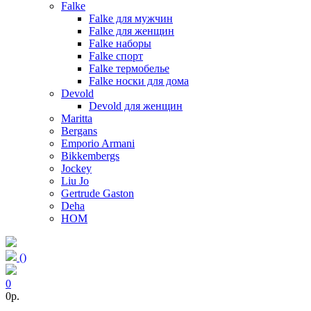
Falke
Falke для мужчин
Falke для женщин
Falke наборы
Falke спорт
Falke термобелье
Falke носки для дома
Devold
Devold для женщин
Maritta
Bergans
Emporio Armani
Bikkembergs
Jockey
Liu Jo
Gertrude Gaston
Deha
HOM
(
)
0
0p.