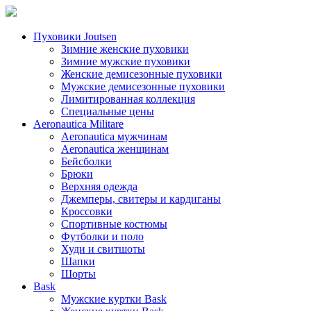
Пуховики Joutsen
Зимние женские пуховики
Зимние мужские пуховики
Женские демисезонные пуховики
Мужские демисезонные пуховики
Лимитированная коллекция
Специальные цены
Aeronautica Militare
Aeronautica мужчинам
Aeronautica женщинам
Бейсболки
Брюки
Верхняя одежда
Джемперы, свитеры и кардиганы
Кроссовки
Спортивные костюмы
Футболки и поло
Худи и свитшоты
Шапки
Шорты
Bask
Мужские куртки Bask