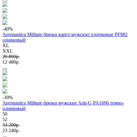
-40
%
Aeronautica Militare брюки карго мужские хлопковые PF982
оливковый
XL
XXL
20 800p.
12 480p.
-30
%
Aeronautica Militare брюки мужские Anti-G PA1696 темно-
оливковый
50
52
33 200p.
23 240p.