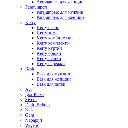
Aeronautica для женщин
Parajumpers
Parajumpers для мужчин
Parajumpers для женщин
Kerry
Kerry осень
Kerry зима
Kerry комбинезоны
Kerry комплекты
Kerry куртки
Kerry брюки
Kerry шапки
Kerry варежки
Bask
Bask для мужчин
Bask для женщин
Bask для детей
Avi
Igor Plaxa
Sivera
Dario Beltran
Nels
Gant
Napapijri
Wigens