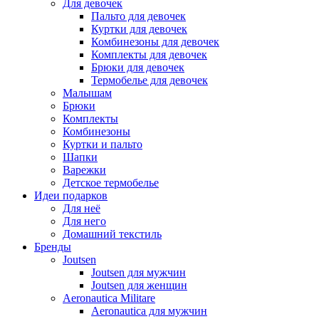
Для девочек
Пальто для девочек
Куртки для девочек
Комбинезоны для девочек
Комплекты для девочек
Брюки для девочек
Термобелье для девочек
Малышам
Брюки
Комплекты
Комбинезоны
Куртки и пальто
Шапки
Варежки
Детское термобелье
Идеи подарков
Для неё
Для него
Домашний текстиль
Бренды
Joutsen
Joutsen для мужчин
Joutsen для женщин
Aeronautica Militare
Aeronautica для мужчин