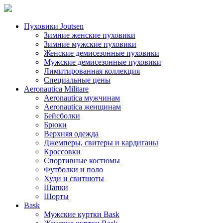
Пуховики Joutsen
Зимние женские пуховики
Зимние мужские пуховики
Женские демисезонные пуховики
Мужские демисезонные пуховики
Лимитированная коллекция
Специальные цены
Aeronautica Militare
Aeronautica мужчинам
Aeronautica женщинам
Бейсболки
Брюки
Верхняя одежда
Джемперы, свитеры и кардиганы
Кроссовки
Спортивные костюмы
Футболки и поло
Худи и свитшоты
Шапки
Шорты
Bask
Мужские куртки Bask