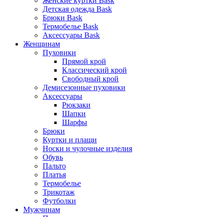
Женские куртки Bask
Детская одежда Bask
Брюки Bask
Термобелье Bask
Аксессуары Bask
Женщинам
Пуховики
Прямой крой
Классический крой
Свободный крой
Демисезонные пуховики
Аксессуары
Рюкзаки
Шапки
Шарфы
Брюки
Куртки и плащи
Носки и чулочные изделия
Обувь
Пальто
Платья
Термобелье
Трикотаж
Футболки
Мужчинам