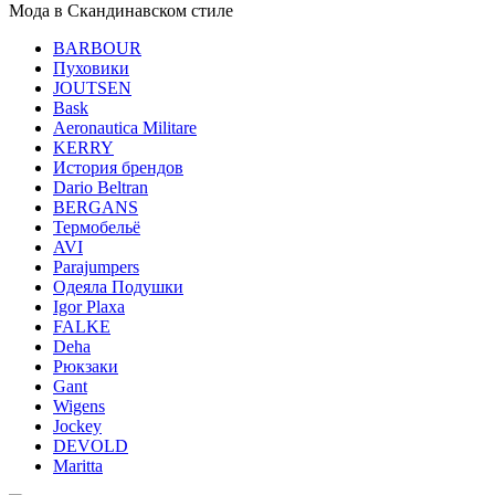
Мода в Скандинавском стиле
BARBOUR
Пуховики
JOUTSEN
Bask
Aeronautica Militare
KERRY
История брендов
Dario Beltran
BERGANS
Термобельё
AVI
Parajumpers
Одеяла Подушки
Igor Plaxa
FALKE
Deha
Рюкзаки
Gant
Wigens
Jockey
DEVOLD
Maritta