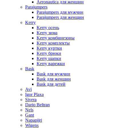
Aeronautica для женщин
Parajumpers
Parajumpers для мужчин
Parajumpers для женщин
Kerry
Kerry осень
Kerry зима
Kerry комбинезоны
Kerry комплекты
Kerry куртки
Kerry брюки
Kerry шапки
Kerry варежки
Bask
Bask для мужчин
Bask для женщин
Bask для детей
Avi
Igor Plaxa
Sivera
Dario Beltran
Nels
Gant
Napapijri
Wigens