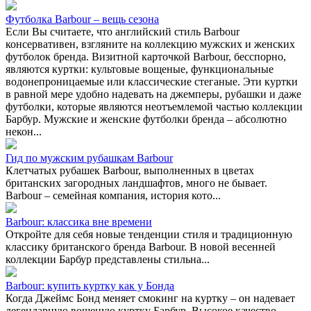
Футболка Barbour – вещь сезона
Если Вы считаете, что английский стиль Barbour
консервативен, взгляните на коллекцию мужских и женских
футболок бренда. Визитной карточкой Barbour, бесспорно,
являются куртки: культовые вощеные, функциональные
водонепроницаемые или классические стеганые. Эти куртки
в равной мере удобно надевать на джемперы, рубашки и даже
футболки, которые являются неотъемлемой частью коллекции
Барбур. Мужские и женские футболки бренда – абсолютно
некон...
Гид по мужским рубашкам Barbour
Клетчатых рубашек Barbour, выполненных в цветах
британских загородных ландшафтов, много не бывает.
Barbour – семейная компания, история кото...
Barbour: классика вне времени
Откройте для себя новые тенденции стиля и традиционную
классику британского бренда Barbour. В новой весенней
коллекции Барбур представлены стильна...
Barbour: купить куртку как у Бонда
Когда Джеймс Бонд меняет смокинг на куртку – он надевает
легендарную вощеную куртку Барбур. Высокое качество