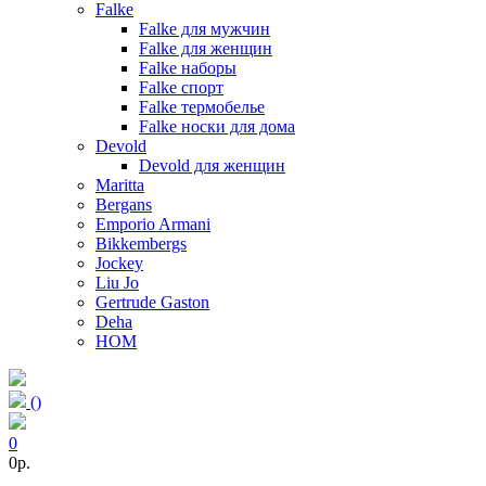
Falke
Falke для мужчин
Falke для женщин
Falke наборы
Falke спорт
Falke термобелье
Falke носки для дома
Devold
Devold для женщин
Maritta
Bergans
Emporio Armani
Bikkembergs
Jockey
Liu Jo
Gertrude Gaston
Deha
HOM
(
)
0
0p.