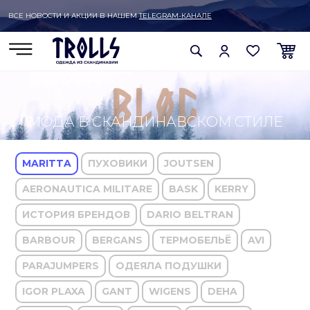
ВСЕ НОВОСТИ И АКЦИИ В НАШЕМ
TELEGRAM-КАНАЛЕ
МОДА В СКАНДИНАВСКОМ СТИЛЕ
MARITTA
ПУХОВИКИ
JOUTSEN
AERONAUTICA MILITARE
BASK
KERRY
ИСТОРИЯ БРЕНДОВ
DARIO BELTRAN
BARBOUR
BERGANS
ТЕРМОБЕЛЬЁ
AVI
PARAJUMPERS
ОДЕЯЛА ПОДУШКИ
IGOR PLAXA
GANT
WIGENS
DEHA