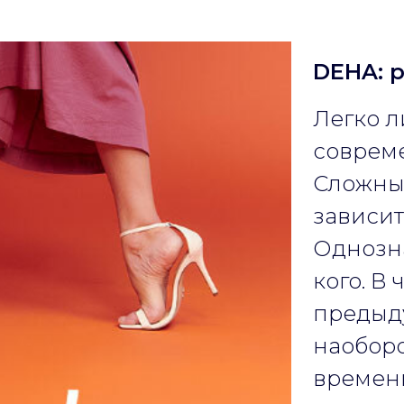
DEHA: 
Легко л
соврем
Сложный
зависит
Однозна
кого. В 
предыду
наоборо
времени