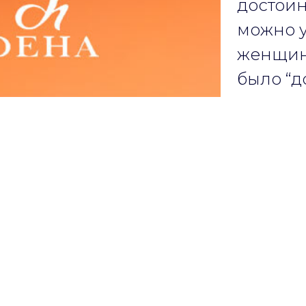
достоин
можно у
женщино
было “до”,