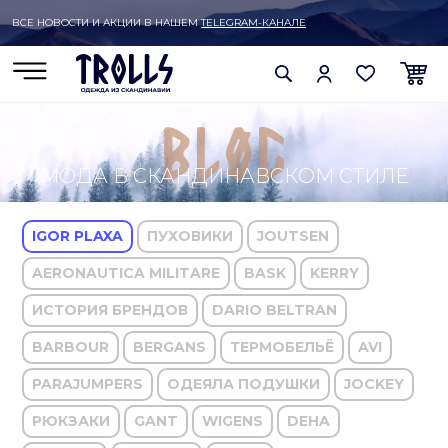
ВСЕ НОВОСТИ И АКЦИИ В НАШЕМ
TELEGRAM-КАНАЛЕ
МОДА В СКАНДИНАВСКОМ СТИЛЕ
IGOR PLAXA
ПУХОВИКИ
JOUTSEN
AERONAUTICA MILITARE
BASK
KERRY
ИСТОРИЯ БРЕНДОВ
DARIO BELTRAN
BARBOUR
BERGANS
ТЕРМОБЕЛЬЁ
AVI
PARAJUMPERS
ОДЕЯЛА ПОДУШКИ
JOCKEY
РЮКЗАКИ
GANT
WIGENS
DEHA