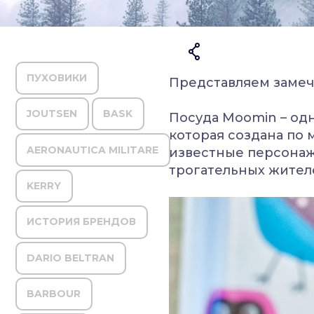
ПУХОВИКИ
Представляем заме
JOUTSEN
BASK
Посуда
Moomin
– од
которая создана по 
AERONAUTICA MILITARE
известные персона
трогательных жител
KERRY
ИСТОРИЯ БРЕНДОВ
DARIO BELTRAN
BARBOUR