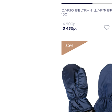
DARIO BELTRAN ШАРФ BF1
130
4 900p.
3 430p.
-50
%