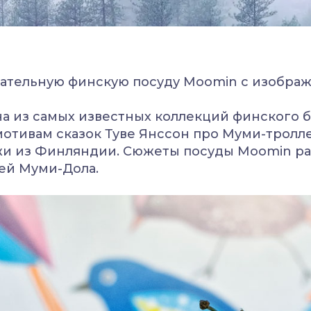
чательную финскую посуду
Moomin
с изображ
на из самых известных коллекций финского
мотивам сказок Туве Янссон про Муми-тролл
жи из Финляндии. Сюжеты посуды
Moomin
ра
ей Муми-Дола.