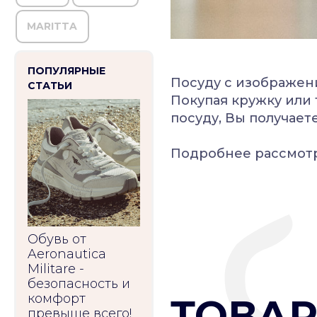
MARITTA
ПОПУЛЯРНЫЕ
Посуду с изображени
СТАТЬИ
Покупая кружку или 
посуду, Вы получает
Подробнее рассмот
Обувь от
Aeronautica
Militare -
безопасность и
комфорт
ТОВАР
превыше всего!