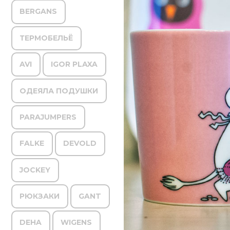
BERGANS
ТЕРМОБЕЛЬЁ
AVI
IGOR PLAXA
ОДЕЯЛА ПОДУШКИ
PARAJUMPERS
FALKE
DEVOLD
JOCKEY
РЮКЗАКИ
GANT
DEHA
WIGENS