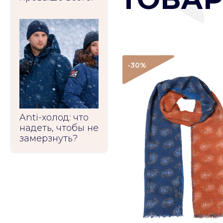
-30
%
Anti-холод: что
надеть, чтобы не
замерзнуть?