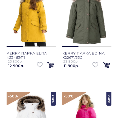
KERRY ПАРКА ELITA
KERRY ПАРКА EDINA
K23463/111
K22671/330
25 800p.
23 800p.
12 900p.
11 900p.
-50
%
-50
%
ЗИМА
ЗИМА