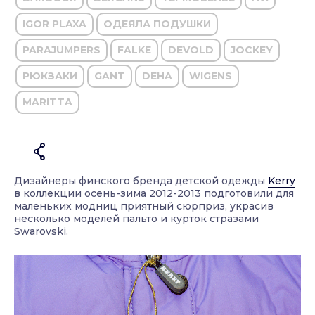
IGOR PLAXA
ОДЕЯЛА ПОДУШКИ
PARAJUMPERS
FALKE
DEVOLD
JOCKEY
РЮКЗАКИ
GANT
DEHA
WIGENS
MARITTA
Дизайнеры финского бренда детской одежды
Kerry
в коллекции осень-зима 2012-2013 подготовили для
маленьких модниц приятный сюрприз, украсив
несколько моделей пальто и курток стразами
Swarovski.