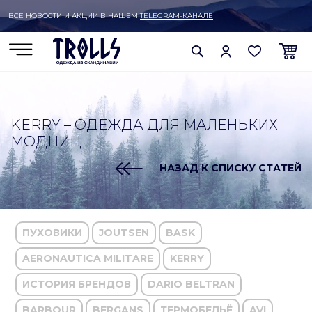
ВСЕ НОВОСТИ И АКЦИИ В НАШЕМ
TELEGRAM-КАНАЛЕ
KERRY – ОДЕЖДА ДЛЯ МАЛЕНЬКИХ
МОДНИЦ
НАЗАД К СПИСКУ СТАТЕЙ
ПУХОВИКИ
JOUTSEN
BASK
AERONAUTICA MILITARE
KERRY
ИСТОРИЯ БРЕНДОВ
DARIO BELTRAN
BARBOUR
BERGANS
ТЕРМОБЕЛЬЁ
AVI