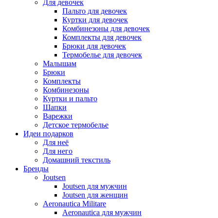
Для девочек
Пальто для девочек
Куртки для девочек
Комбинезоны для девочек
Комплекты для девочек
Брюки для девочек
Термобелье для девочек
Малышам
Брюки
Комплекты
Комбинезоны
Куртки и пальто
Шапки
Варежки
Детское термобелье
Идеи подарков
Для неё
Для него
Домашний текстиль
Бренды
Joutsen
Joutsen для мужчин
Joutsen для женщин
Aeronautica Militare
Aeronautica для мужчин