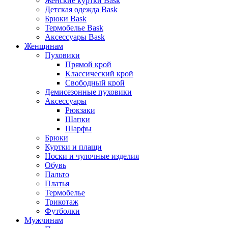
Женские куртки Bask
Детская одежда Bask
Брюки Bask
Термобелье Bask
Аксессуары Bask
Женщинам
Пуховики
Прямой крой
Классический крой
Свободный крой
Демисезонные пуховики
Аксессуары
Рюкзаки
Шапки
Шарфы
Брюки
Куртки и плащи
Носки и чулочные изделия
Обувь
Пальто
Платья
Термобелье
Трикотаж
Футболки
Мужчинам