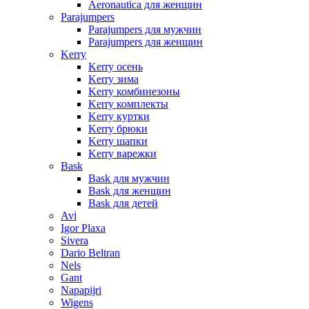
Aeronautica для женщин
Parajumpers
Parajumpers для мужчин
Parajumpers для женщин
Kerry
Kerry осень
Kerry зима
Kerry комбинезоны
Kerry комплекты
Kerry куртки
Kerry брюки
Kerry шапки
Kerry варежки
Bask
Bask для мужчин
Bask для женщин
Bask для детей
Avi
Igor Plaxa
Sivera
Dario Beltran
Nels
Gant
Napapijri
Wigens