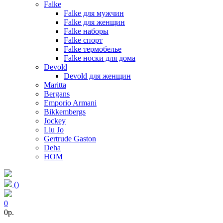
Falke
Falke для мужчин
Falke для женщин
Falke наборы
Falke спорт
Falke термобелье
Falke носки для дома
Devold
Devold для женщин
Maritta
Bergans
Emporio Armani
Bikkembergs
Jockey
Liu Jo
Gertrude Gaston
Deha
HOM
(
)
0
0p.