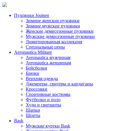
Пуховики Joutsen
Зимние женские пуховики
Зимние мужские пуховики
Женские демисезонные пуховики
Мужские демисезонные пуховики
Лимитированная коллекция
Специальные цены
Aeronautica Militare
Aeronautica мужчинам
Aeronautica женщинам
Бейсболки
Брюки
Верхняя одежда
Джемперы, свитеры и кардиганы
Кроссовки
Спортивные костюмы
Футболки и поло
Худи и свитшоты
Шапки
Шорты
Bask
Мужские куртки Bask