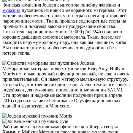
Финская компания Joutsen выпустила линейку женских и
мужских
пуховиков из нового мембранного материала. Этот
материал обеспечивает защиту от ветра и снега при хорошей
паропроницаемости. Ткань прошла неоднократные тесты на
прочность и показала высокие пуходержащие свойства.
Показатель паропроницаемости 10 000 g/m2/24h говорит о
хороших дышащих свойствах материала. Ткань позволяет
выходить наружу водяному пару, она как бы «дышит», когда
Вы начинаете потеть, и обеспечивает воздухообмен без
потери тепла.
Мембранный материал новых пуховиков Evie, Amy, Holly и
Morris не только прочный и функциональный, но еще и очень
привлекательный. Он имеет матовую меланжевую структуру,
которая будет в тренде не один сезон. А еще технологи Joutsen
подобрали для пуховиков инновационные молнии SALMI.
Эти прочные и надежные молнии получили приз в апреле
2016 года на выставке Performance Days функциональных
тканей и фурнитуры в Мюнхене.
Работавшие над пуховиками финские дизайнеры сестры
Хамми и Майкку Меттинен сделали новые модели очень