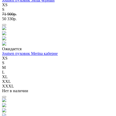
Joutsen пуховик Stella черный
XS
S
71 900p.
50 330p.
Ожидается
Joutsen пуховик Merina каберне
XS
S
M
L
XL
XXL
XXXL
Нет в наличии