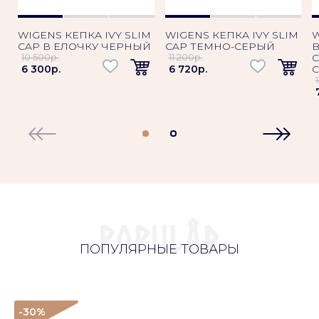
WIGENS КЕПКА IVY SLIM
WIGENS КЕПКА IVY SLIM
CAP В ЕЛОЧКУ ЧЕРНЫЙ
CAP ТЕМНО-СЕРЫЙ
B
10 500p.
11 200p.
6 300p.
6 720p.
ПОПУЛЯРНЫЕ ТОВАРЫ
-30
%