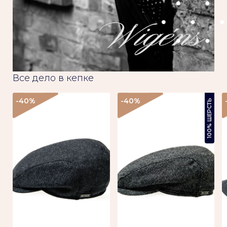
Все дело в кепке
-40
%
-40
%
100% ШЕРСТЬ