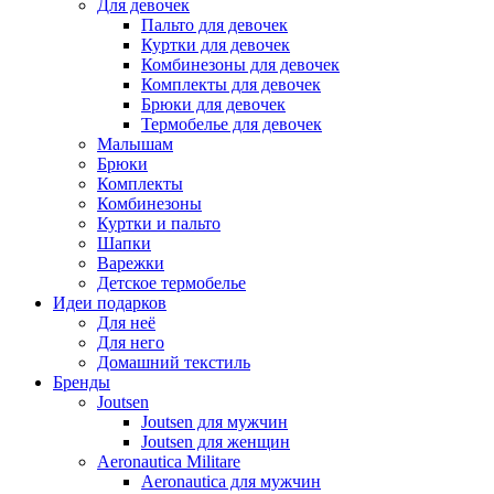
Для девочек
Пальто для девочек
Куртки для девочек
Комбинезоны для девочек
Комплекты для девочек
Брюки для девочек
Термобелье для девочек
Малышам
Брюки
Комплекты
Комбинезоны
Куртки и пальто
Шапки
Варежки
Детское термобелье
Идеи подарков
Для неё
Для него
Домашний текстиль
Бренды
Joutsen
Joutsen для мужчин
Joutsen для женщин
Aeronautica Militare
Aeronautica для мужчин