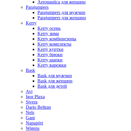
Aeronautica для женщин
Parajumpers
Parajumpers для мужчин
Parajumpers для женщин
Kerry
Kerry осень
Kerry зима
Kerry комбинезоны
Kerry комплекты
Kerry куртки
Kerry брюки
Kerry шапки
Kerry варежки
Bask
Bask для мужчин
Bask для женщин
Bask для детей
Avi
Igor Plaxa
Sivera
Dario Beltran
Nels
Gant
Napapijri
Wigens