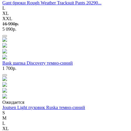
Gant брюки Rough Weather Tracksuit Pants 20290...
L
XL
XXL
16 990p.
5 090p.
Bask шапка Discovery темно-синий
1 700p.
Ожидается
Joutsen Light пуховик Ruska темно-синий
S
M
L
XL