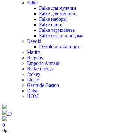
Falke
Falke для мужчин
Falke для женщин
Falke наборы
Falke спорт
Falke термобелье
Falke носки для дома
Devold
Devold для женщин
Maritta
Bergans
Emporio Armani
Bikkembergs
Jockey
Liu Jo
Gertrude Gaston
Deha
HOM
(
)
0
0p.