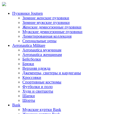
Пуховики Joutsen
Зимние женские пуховики
Зимние мужские пуховики
Женские демисезонные пуховики
Мужские демисезонные пуховики
Лимитированная коллекция
Специальные цены
Aeronautica Militare
Aeronautica мужчинам
Aeronautica женщинам
Бейсболки
Брюки
Верхняя одежда
Джемперы, свитеры и кардиганы
Кроссовки
Спортивные костюмы
Футболки и поло
Худи и свитшоты
Шапки
Шорты
Bask
Мужские куртки Bask