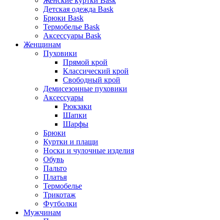
Женские куртки Bask
Детская одежда Bask
Брюки Bask
Термобелье Bask
Аксессуары Bask
Женщинам
Пуховики
Прямой крой
Классический крой
Свободный крой
Демисезонные пуховики
Аксессуары
Рюкзаки
Шапки
Шарфы
Брюки
Куртки и плащи
Носки и чулочные изделия
Обувь
Пальто
Платья
Термобелье
Трикотаж
Футболки
Мужчинам