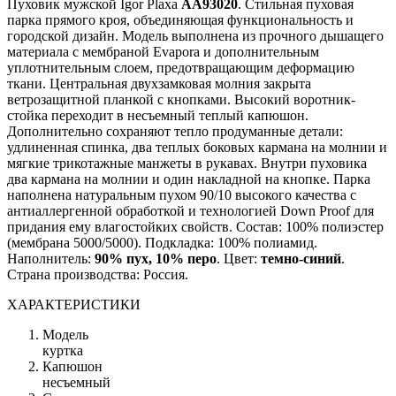
Пуховик мужской Igor Plaxa
AA93020
. Стильная пуховая
парка прямого кроя, объединяющая функциональность и
городской дизайн. Модель выполнена из прочного дышащего
материала с мембраной Evapora и дополнительным
уплотнительным слоем, предотвращающим деформацию
ткани. Центральная двухзамковая молния закрыта
ветрозащитной планкой с кнопками. Высокий воротник-
стойка переходит в несъемный теплый капюшон.
Дополнительно сохраняют тепло продуманные детали:
удлиненная спинка, два теплых боковых кармана на молнии и
мягкие трикотажные манжеты в рукавах. Внутри пуховика
два кармана на молнии и один накладной на кнопке. Парка
наполнена натуральным пухом 90/10 высокого качества с
антиаллергенной обработкой и технологией Down Proof для
придания ему влагостойких свойств. Состав: 100% полиэстер
(мембрана 5000/5000). Подкладка: 100% полиамид.
Наполнитель:
90% пух, 10% перо
. Цвет:
темно-синий
.
Страна производства: Россия.
ХАРАКТЕРИСТИКИ
Модель
куртка
Капюшон
несъемный