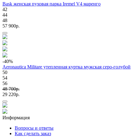
Bask женская пуховая парка Iremel V4 маренго
42
44
48
57 900p.
-40
%
Aeronautica Militare утепленная куртка мужская серо-голубой
50
54
56
48 700p.
29 220p.
Информация
Вопросы и ответы
Как сделать заказ