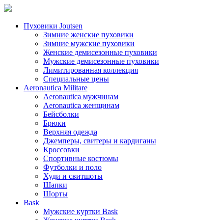
Пуховики Joutsen
Зимние женские пуховики
Зимние мужские пуховики
Женские демисезонные пуховики
Мужские демисезонные пуховики
Лимитированная коллекция
Специальные цены
Aeronautica Militare
Aeronautica мужчинам
Aeronautica женщинам
Бейсболки
Брюки
Верхняя одежда
Джемперы, свитеры и кардиганы
Кроссовки
Спортивные костюмы
Футболки и поло
Худи и свитшоты
Шапки
Шорты
Bask
Мужские куртки Bask