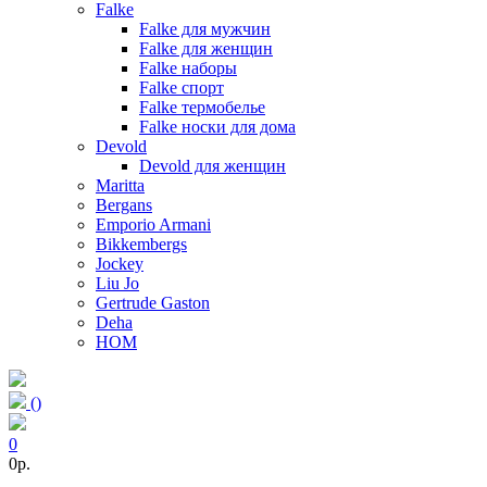
Falke
Falke для мужчин
Falke для женщин
Falke наборы
Falke спорт
Falke термобелье
Falke носки для дома
Devold
Devold для женщин
Maritta
Bergans
Emporio Armani
Bikkembergs
Jockey
Liu Jo
Gertrude Gaston
Deha
HOM
(
)
0
0p.