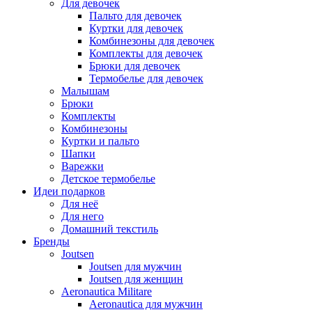
Для девочек
Пальто для девочек
Куртки для девочек
Комбинезоны для девочек
Комплекты для девочек
Брюки для девочек
Термобелье для девочек
Малышам
Брюки
Комплекты
Комбинезоны
Куртки и пальто
Шапки
Варежки
Детское термобелье
Идеи подарков
Для неё
Для него
Домашний текстиль
Бренды
Joutsen
Joutsen для мужчин
Joutsen для женщин
Aeronautica Militare
Aeronautica для мужчин