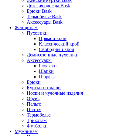
Женские куртки Bask
Детская одежда Bask
Брюки Bask
Термобелье Bask
Аксессуары Bask
Женщинам
Пуховики
Прямой крой
Классический крой
Свободный крой
Демисезонные пуховики
Аксессуары
Рюкзаки
Шапки
Шарфы
Брюки
Куртки и плащи
Носки и чулочные изделия
Обувь
Пальто
Платья
Термобелье
Трикотаж
Футболки
Мужчинам