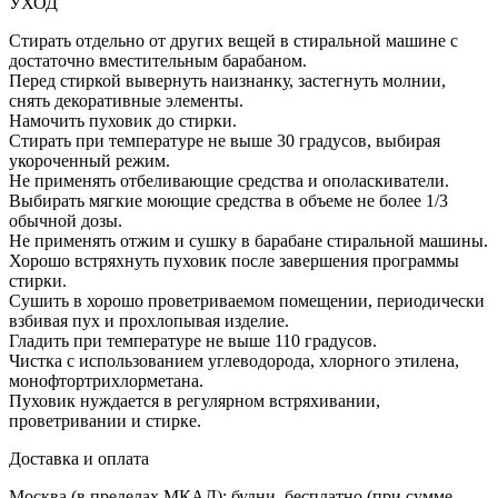
УХОД
Стирать отдельно от других вещей в стиральной машине с
достаточно вместительным барабаном.
Перед стиркой вывернуть наизнанку, застегнуть молнии,
снять декоративные элементы.
Намочить пуховик до стирки.
Стирать при температуре не выше 30 градусов, выбирая
укороченный режим.
Не применять отбеливающие средства и ополаскиватели.
Выбирать мягкие моющие средства в объеме не более 1/3
обычной дозы.
Не применять отжим и сушку в барабане стиральной машины.
Хорошо встряхнуть пуховик после завершения программы
стирки.
Сушить в хорошо проветриваемом помещении, периодически
взбивая пух и прохлопывая изделие.
Гладить при температуре не выше 110 градусов.
Чистка с использованием углеводорода, хлорного этилена,
монофтортрихлорметана.
Пуховик нуждается в регулярном встряхивании,
проветривании и стирке.
Доставка и оплата
Москва (в пределах МКАД): будни, бесплатно (при сумме