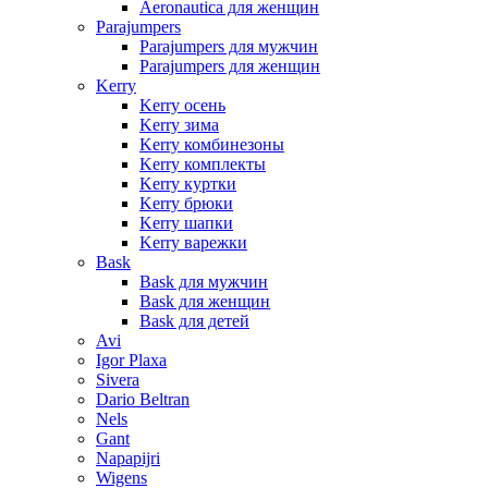
Aeronautica для женщин
Parajumpers
Parajumpers для мужчин
Parajumpers для женщин
Kerry
Kerry осень
Kerry зима
Kerry комбинезоны
Kerry комплекты
Kerry куртки
Kerry брюки
Kerry шапки
Kerry варежки
Bask
Bask для мужчин
Bask для женщин
Bask для детей
Avi
Igor Plaxa
Sivera
Dario Beltran
Nels
Gant
Napapijri
Wigens