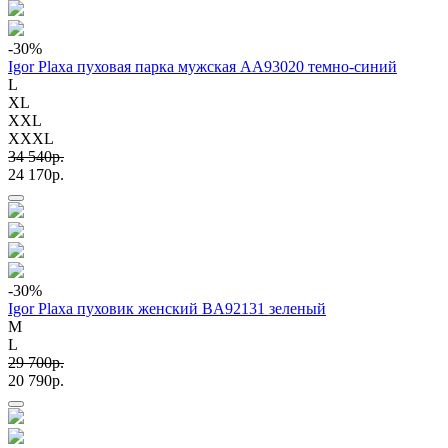
-30
%
Igor Plaxa пуховая парка мужская AA93020 темно-синий
L
XL
XXL
XXXL
34 540p.
24 170p.
-30
%
Igor Plaxa пуховик женский BA92131 зеленый
M
L
29 700p.
20 790p.