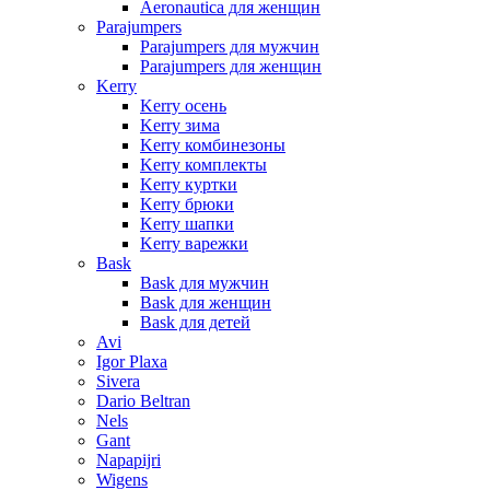
Aeronautica для женщин
Parajumpers
Parajumpers для мужчин
Parajumpers для женщин
Kerry
Kerry осень
Kerry зима
Kerry комбинезоны
Kerry комплекты
Kerry куртки
Kerry брюки
Kerry шапки
Kerry варежки
Bask
Bask для мужчин
Bask для женщин
Bask для детей
Avi
Igor Plaxa
Sivera
Dario Beltran
Nels
Gant
Napapijri
Wigens