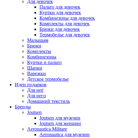
Для девочек
Пальто для девочек
Куртки для девочек
Комбинезоны для девочек
Комплекты для девочек
Брюки для девочек
Термобелье для девочек
Малышам
Брюки
Комплекты
Комбинезоны
Куртки и пальто
Шапки
Варежки
Детское термобелье
Идеи подарков
Для неё
Для него
Домашний текстиль
Бренды
Joutsen
Joutsen для мужчин
Joutsen для женщин
Aeronautica Militare
Aeronautica для мужчин