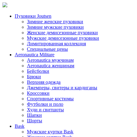
Пуховики Joutsen
Зимние женские пуховики
Зимние мужские пуховики
Женские демисезонные пуховики
Мужские демисезонные пуховики
Лимитированная коллекция
Специальные цены
Aeronautica Militare
Aeronautica мужчинам
Aeronautica женщинам
Бейсболки
Брюки
Верхняя одежда
Джемперы, свитеры и кардиганы
Кроссовки
Спортивные костюмы
Футболки и поло
Худи и свитшоты
Шапки
Шорты
Bask
Мужские куртки Bask