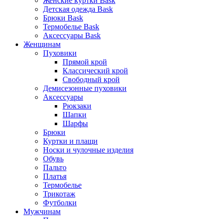
Женские куртки Bask
Детская одежда Bask
Брюки Bask
Термобелье Bask
Аксессуары Bask
Женщинам
Пуховики
Прямой крой
Классический крой
Свободный крой
Демисезонные пуховики
Аксессуары
Рюкзаки
Шапки
Шарфы
Брюки
Куртки и плащи
Носки и чулочные изделия
Обувь
Пальто
Платья
Термобелье
Трикотаж
Футболки
Мужчинам