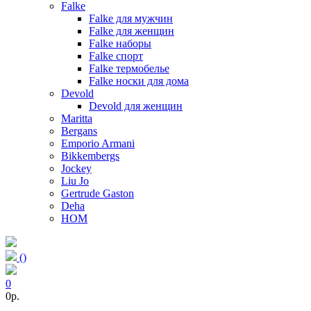
Falke
Falke для мужчин
Falke для женщин
Falke наборы
Falke спорт
Falke термобелье
Falke носки для дома
Devold
Devold для женщин
Maritta
Bergans
Emporio Armani
Bikkembergs
Jockey
Liu Jo
Gertrude Gaston
Deha
HOM
(
)
0
0p.