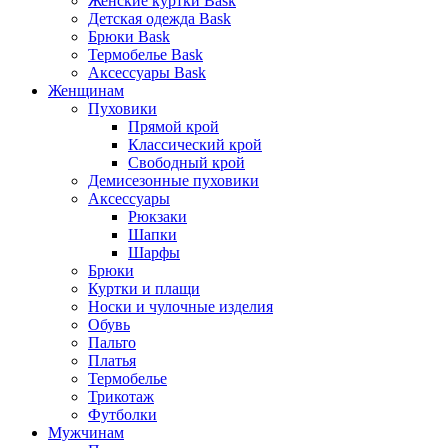
Женские куртки Bask
Детская одежда Bask
Брюки Bask
Термобелье Bask
Аксессуары Bask
Женщинам
Пуховики
Прямой крой
Классический крой
Свободный крой
Демисезонные пуховики
Аксессуары
Рюкзаки
Шапки
Шарфы
Брюки
Куртки и плащи
Носки и чулочные изделия
Обувь
Пальто
Платья
Термобелье
Трикотаж
Футболки
Мужчинам