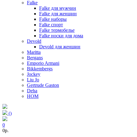
Falke
Falke для мужчин
Falke для женщин
Falke наборы
Falke спорт
Falke термобелье
Falke носки для дома
Devold
Devold для женщин
Maritta
Bergans
Emporio Armani
Bikkembergs
Jockey
Liu Jo
Gertrude Gaston
Deha
HOM
(
)
0
0p.