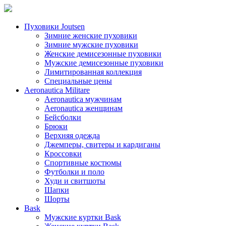
Пуховики Joutsen
Зимние женские пуховики
Зимние мужские пуховики
Женские демисезонные пуховики
Мужские демисезонные пуховики
Лимитированная коллекция
Специальные цены
Aeronautica Militare
Aeronautica мужчинам
Aeronautica женщинам
Бейсболки
Брюки
Верхняя одежда
Джемперы, свитеры и кардиганы
Кроссовки
Спортивные костюмы
Футболки и поло
Худи и свитшоты
Шапки
Шорты
Bask
Мужские куртки Bask