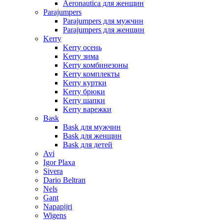
Aeronautica для женщин
Parajumpers
Parajumpers для мужчин
Parajumpers для женщин
Kerry
Kerry осень
Kerry зима
Kerry комбинезоны
Kerry комплекты
Kerry куртки
Kerry брюки
Kerry шапки
Kerry варежки
Bask
Bask для мужчин
Bask для женщин
Bask для детей
Avi
Igor Plaxa
Sivera
Dario Beltran
Nels
Gant
Napapijri
Wigens