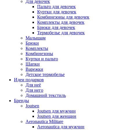
Для девочек
Пальто для девочек
Куртки для девочек
Комбинезоны для девочек
Комплекты для девочек
Брюки для девочек
Термобелье для девочек
Малышам
Брюки
Комплекты
Комбинезоны
Куртки и пальто
Шапки
Варежки
Детское термобелье
Идеи подарков
Для неё
Для него
Домашний текстиль
Бренды
Joutsen
Joutsen для мужчин
Joutsen для женщин
Aeronautica Militare
Aeronautica для мужчин