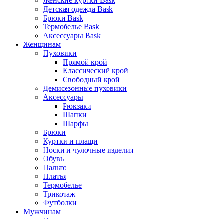
Женские куртки Bask
Детская одежда Bask
Брюки Bask
Термобелье Bask
Аксессуары Bask
Женщинам
Пуховики
Прямой крой
Классический крой
Свободный крой
Демисезонные пуховики
Аксессуары
Рюкзаки
Шапки
Шарфы
Брюки
Куртки и плащи
Носки и чулочные изделия
Обувь
Пальто
Платья
Термобелье
Трикотаж
Футболки
Мужчинам