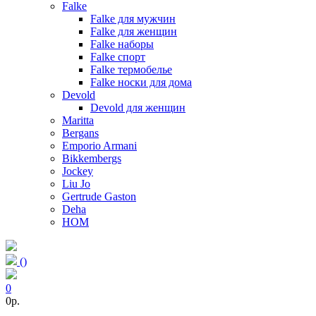
Falke
Falke для мужчин
Falke для женщин
Falke наборы
Falke спорт
Falke термобелье
Falke носки для дома
Devold
Devold для женщин
Maritta
Bergans
Emporio Armani
Bikkembergs
Jockey
Liu Jo
Gertrude Gaston
Deha
HOM
(
)
0
0p.