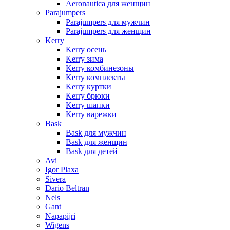
Aeronautica для женщин
Parajumpers
Parajumpers для мужчин
Parajumpers для женщин
Kerry
Kerry осень
Kerry зима
Kerry комбинезоны
Kerry комплекты
Kerry куртки
Kerry брюки
Kerry шапки
Kerry варежки
Bask
Bask для мужчин
Bask для женщин
Bask для детей
Avi
Igor Plaxa
Sivera
Dario Beltran
Nels
Gant
Napapijri
Wigens