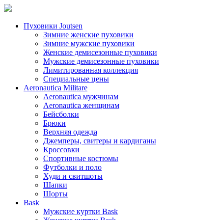
Пуховики Joutsen
Зимние женские пуховики
Зимние мужские пуховики
Женские демисезонные пуховики
Мужские демисезонные пуховики
Лимитированная коллекция
Специальные цены
Aeronautica Militare
Aeronautica мужчинам
Aeronautica женщинам
Бейсболки
Брюки
Верхняя одежда
Джемперы, свитеры и кардиганы
Кроссовки
Спортивные костюмы
Футболки и поло
Худи и свитшоты
Шапки
Шорты
Bask
Мужские куртки Bask