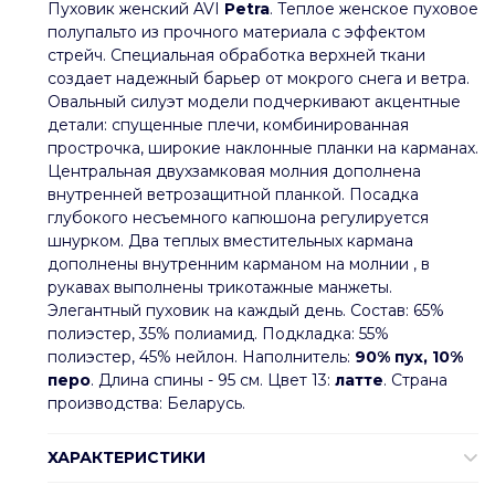
Пуховик женский AVI
Petra
. Теплое женское пуховое
полупальто из прочного материала с эффектом
стрейч. Специальная обработка верхней ткани
создает надежный барьер от мокрого снега и ветра.
Овальный силуэт модели подчеркивают акцентные
детали: спущенные плечи, комбинированная
прострочка, широкие наклонные планки на карманах.
Центральная двухзамковая молния дополнена
внутренней ветрозащитной планкой. Посадка
глубокого несъемного капюшона регулируется
шнурком. Два теплых вместительных кармана
дополнены внутренним карманом на молнии , в
рукавах выполнены трикотажные манжеты.
Элегантный пуховик на каждый день. Состав: 65%
полиэстер, 35% полиамид. Подкладка: 55%
полиэстер, 45% нейлон. Наполнитель:
90% пух, 10%
перо
. Длина спины - 95 см. Цвет 13:
латте
. Страна
производства: Беларусь.
ХАРАКТЕРИСТИКИ