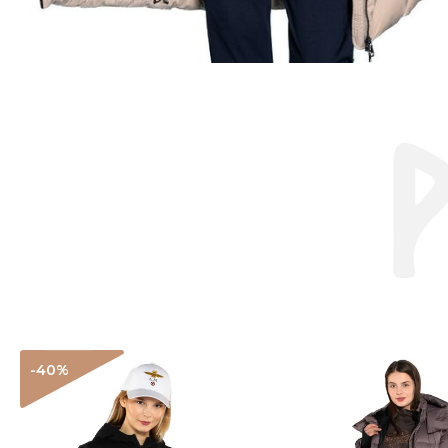
-40
%