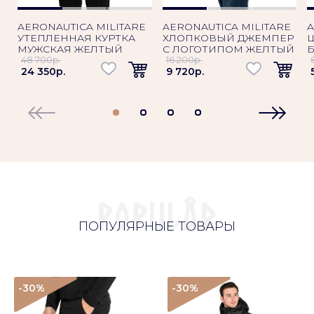
AERONAUTICA MILITARE
AERONAUTICA MILITARE
A
УТЕПЛЕННАЯ КУРТКА
ХЛОПКОВЫЙ ДЖЕМПЕР
МУЖСКАЯ ЖЕЛТЫЙ
С ЛОГОТИПОМ ЖЕЛТЫЙ
48 700p.
16 200p.
24 350p.
9 720p.
ПОПУЛЯРНЫЕ ТОВАРЫ
-30
%
-30
%