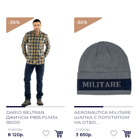
-30
%
-50
%
DARIO BELTRAN
AERONAUTICA MILITARE
ДЖИНСЫ P855 PLM34
ШАПКА С ЛОГОТИПОМ
55000
НА ОТВО...
11 600p.
7 300p.
8 120p.
3 650p.