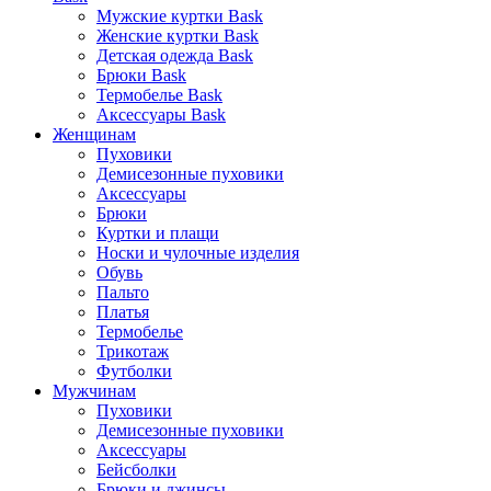
Мужские куртки Bask
Женские куртки Bask
Детская одежда Bask
Брюки Bask
Термобелье Bask
Аксессуары Bask
Женщинам
Пуховики
Демисезонные пуховики
Аксессуары
Брюки
Куртки и плащи
Носки и чулочные изделия
Обувь
Пальто
Платья
Термобелье
Трикотаж
Футболки
Мужчинам
Пуховики
Демисезонные пуховики
Аксессуары
Бейсболки
Брюки и джинсы