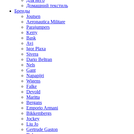
Для него
Домашний текстиль
Бренды
Joutsen
Aeronautica Militare
Parajumpers
Kerry
Bask
Avi
Igor Plaxa
Sivera
Dario Beltran
Nels
Gant
Napapijri
Wigens
Falke
Devold
Maritta
Bergans
Emporio Armani
Bikkembergs
Jockey
Liu Jo
Gertrude Gaston