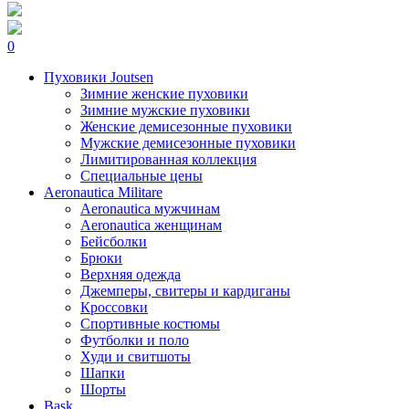
0
Пуховики Joutsen
Зимние женские пуховики
Зимние мужские пуховики
Женские демисезонные пуховики
Мужские демисезонные пуховики
Лимитированная коллекция
Специальные цены
Aeronautica Militare
Aeronautica мужчинам
Aeronautica женщинам
Бейсболки
Брюки
Верхняя одежда
Джемперы, свитеры и кардиганы
Кроссовки
Спортивные костюмы
Футболки и поло
Худи и свитшоты
Шапки
Шорты
Bask