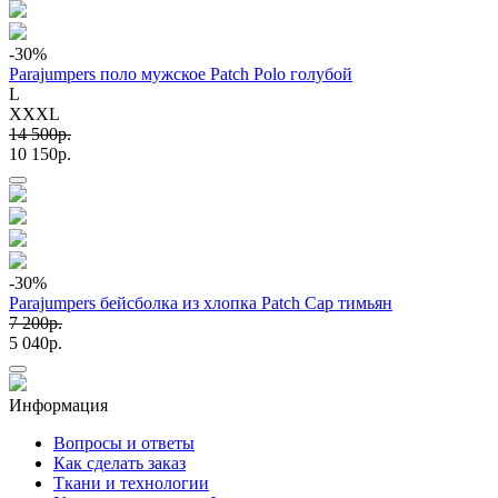
-30
%
Parajumpers поло мужское Patch Polo голубой
L
XXXL
14 500p.
10 150p.
-30
%
Parajumpers бейсболка из хлопка Patch Cap тимьян
7 200p.
5 040p.
Информация
Вопросы и ответы
Как сделать заказ
Ткани и технологии