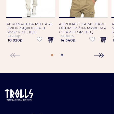
AERONAUTICA MILITARE
AERONAUTICA MILITARE
A
БРЮКИ-ДЖОГГЕРЫ
ОЛИМПИЙКА МУЖСКАЯ
МУЖСКИЕ ЛЕД
С ПРИНТОМ ЛЕД
18 200p.
23 900p.
10 920p.
14 340p.