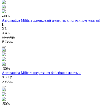
-40
%
Aeronautica Militare хлопковый джемпер с логотипом желтый
L
XL
XXL
16 200p.
9 720p.
-30
%
Aeronautica Militare шерстяная бейсболка желтый
8 500p.
5 950p.
-50
%