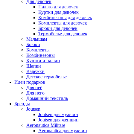
Для девочек
Пальто для девочек
Куртки для девочек
Комбинезоны для девочек
Комплекты для девочек
Брюки для девочек
Термобелье для девочек
Малышам
Брюки
Комплекты
Комбинезоны
Куртки и пальто
Шапки
Варежки
Детское термобелье
Идеи подарков
Для неё
Для него
Домашний текстиль
Бренды
Joutsen
Joutsen для мужчин
Joutsen для женщин
Aeronautica Militare
Aeronautica для мужчин