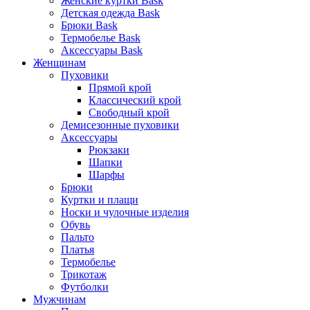
Женские куртки Bask
Детская одежда Bask
Брюки Bask
Термобелье Bask
Аксессуары Bask
Женщинам
Пуховики
Прямой крой
Классический крой
Свободный крой
Демисезонные пуховики
Аксессуары
Рюкзаки
Шапки
Шарфы
Брюки
Куртки и плащи
Носки и чулочные изделия
Обувь
Пальто
Платья
Термобелье
Трикотаж
Футболки
Мужчинам