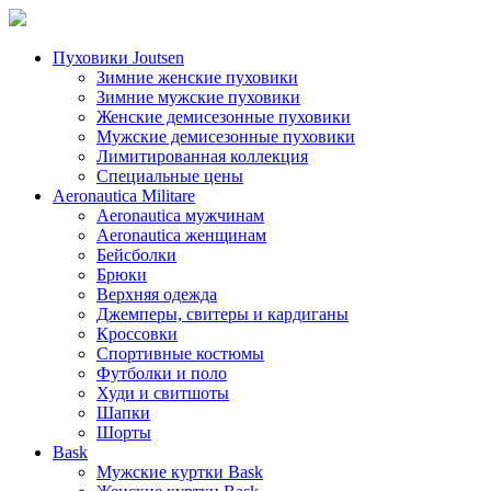
Пуховики Joutsen
Зимние женские пуховики
Зимние мужские пуховики
Женские демисезонные пуховики
Мужские демисезонные пуховики
Лимитированная коллекция
Специальные цены
Aeronautica Militare
Aeronautica мужчинам
Aeronautica женщинам
Бейсболки
Брюки
Верхняя одежда
Джемперы, свитеры и кардиганы
Кроссовки
Спортивные костюмы
Футболки и поло
Худи и свитшоты
Шапки
Шорты
Bask
Мужские куртки Bask