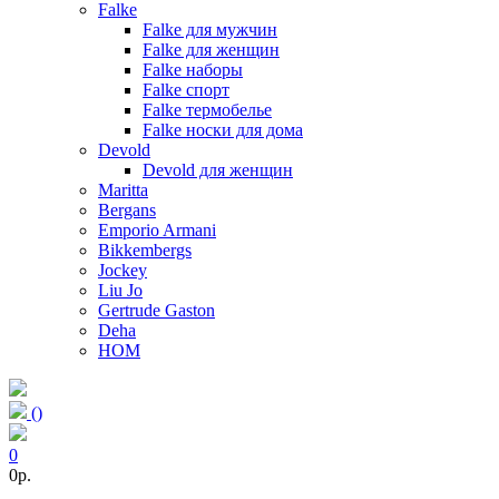
Falke
Falke для мужчин
Falke для женщин
Falke наборы
Falke спорт
Falke термобелье
Falke носки для дома
Devold
Devold для женщин
Maritta
Bergans
Emporio Armani
Bikkembergs
Jockey
Liu Jo
Gertrude Gaston
Deha
HOM
(
)
0
0p.