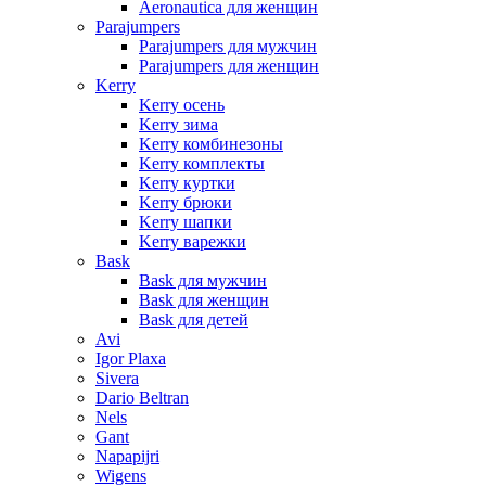
Aeronautica для женщин
Parajumpers
Parajumpers для мужчин
Parajumpers для женщин
Kerry
Kerry осень
Kerry зима
Kerry комбинезоны
Kerry комплекты
Kerry куртки
Kerry брюки
Kerry шапки
Kerry варежки
Bask
Bask для мужчин
Bask для женщин
Bask для детей
Avi
Igor Plaxa
Sivera
Dario Beltran
Nels
Gant
Napapijri
Wigens