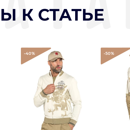
Ы К СТАТЬЕ
-40
%
-50
%