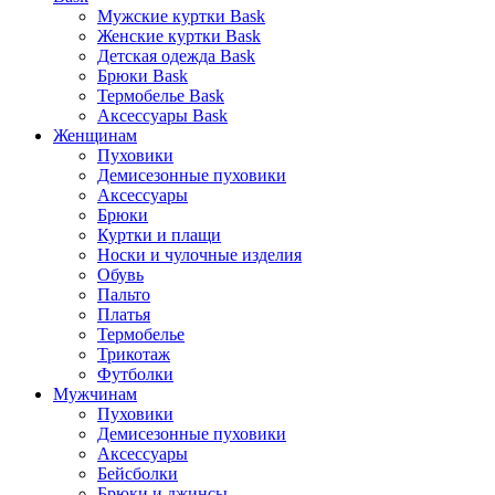
Мужские куртки Bask
Женские куртки Bask
Детская одежда Bask
Брюки Bask
Термобелье Bask
Аксессуары Bask
Женщинам
Пуховики
Демисезонные пуховики
Аксессуары
Брюки
Куртки и плащи
Носки и чулочные изделия
Обувь
Пальто
Платья
Термобелье
Трикотаж
Футболки
Мужчинам
Пуховики
Демисезонные пуховики
Аксессуары
Бейсболки
Брюки и джинсы