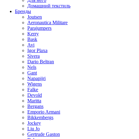
Для него
Домашний текстиль
Бренды
Joutsen
Aeronautica Militare
Parajumpers
Kerry
Bask
Avi
Igor Plaxa
Sivera
Dario Beltran
Nels
Gant
Napapijri
Wigens
Falke
Devold
Maritta
Bergans
Emporio Armani
Bikkembergs
Jockey
Liu Jo
Gertrude Gaston