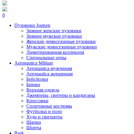
0
Пуховики Joutsen
Зимние женские пуховики
Зимние мужские пуховики
Женские демисезонные пуховики
Мужские демисезонные пуховики
Лимитированная коллекция
Специальные цены
Aeronautica Militare
Aeronautica мужчинам
Aeronautica женщинам
Бейсболки
Брюки
Верхняя одежда
Джемперы, свитеры и кардиганы
Кроссовки
Спортивные костюмы
Футболки и поло
Худи и свитшоты
Шапки
Шорты
Bask