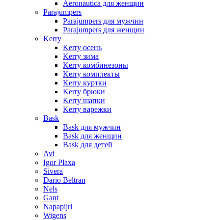
Aeronautica для женщин
Parajumpers
Parajumpers для мужчин
Parajumpers для женщин
Kerry
Kerry осень
Kerry зима
Kerry комбинезоны
Kerry комплекты
Kerry куртки
Kerry брюки
Kerry шапки
Kerry варежки
Bask
Bask для мужчин
Bask для женщин
Bask для детей
Avi
Igor Plaxa
Sivera
Dario Beltran
Nels
Gant
Napapijri
Wigens