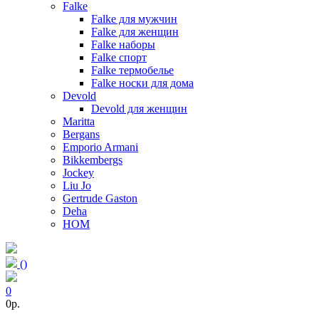
Falke
Falke для мужчин
Falke для женщин
Falke наборы
Falke спорт
Falke термобелье
Falke носки для дома
Devold
Devold для женщин
Maritta
Bergans
Emporio Armani
Bikkembergs
Jockey
Liu Jo
Gertrude Gaston
Deha
HOM
(
)
0
0p.