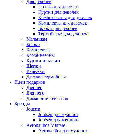
Для девочек
Пальто для девочек
Куртки для девочек
Комбинезоны для девочек
Комплекты для девочек
Брюки для девочек
Термобелье для девочек
Малышам
Брюки
Комплекты
Комбинезоны
Куртки и пальто
Шапки
Варежки
Детское термобелье
Идеи подарков
Для неё
Для него
Домашний текстиль
Бренды
Joutsen
Joutsen для мужчин
Joutsen для женщин
Aeronautica Militare
Aeronautica для мужчин