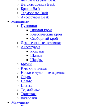
Женские куртки Bask
Детская одежда Bask
Брюки Bask
Термобелье Bask
Аксессуары Bask
Женщинам
Пуховики
Прямой крой
Классический крой
Свободный крой
Демисезонные пуховики
Аксессуары
Рюкзаки
Шапки
Шарфы
Брюки
Куртки и плащи
Носки и чулочные изделия
Обувь
Пальто
Платья
Термобелье
Трикотаж
Футболки
Мужчинам