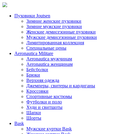
Пуховики Joutsen
Зимние женские пуховики
Зимние мужские пуховики
Женские демисезонные пуховики
Мужские демисезонные пуховики
Лимитированная коллекция
Специальные цены
Aeronautica Militare
Aeronautica мужчинам
Aeronautica женщинам
Бейсболки
Брюки
Верхняя одежда
Джемперы, свитеры и кардиганы
Кроссовки
Спортивные костюмы
Футболки и поло
Худи и свитшоты
Шапки
Шорты
Bask
Мужские куртки Bask