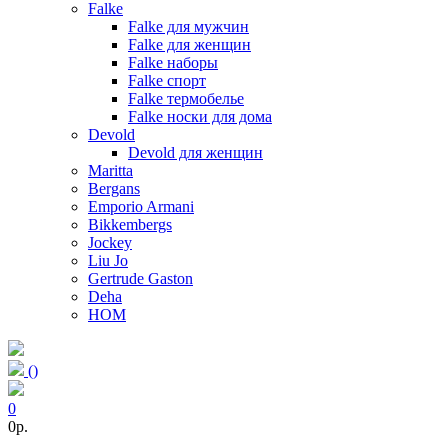
Falke
Falke для мужчин
Falke для женщин
Falke наборы
Falke спорт
Falke термобелье
Falke носки для дома
Devold
Devold для женщин
Maritta
Bergans
Emporio Armani
Bikkembergs
Jockey
Liu Jo
Gertrude Gaston
Deha
HOM
(
)
0
0p.