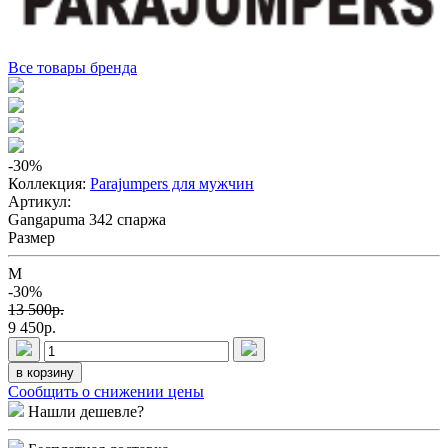
Все товары бренда
-30
%
Коллекция:
Parajumpers для мужчин
Артикул:
Gangapuma 342 спаржа
Размер
M
-30%
13 500p.
9 450p.
в корзину
Сообщить о снижении цены
Нашли дешевле?