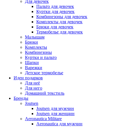
Для девочек
Пальто для девочек
Куртки для девочек
Комбинезоны для девочек
Комплекты для девочек
Брюки для девочек
Термобелье для девочек
Малышам
Брюки
Комплекты
Комбинезоны
Куртки и пальто
Шапки
Варежки
Детское термобелье
Идеи подарков
Для неё
Для него
Домашний текстиль
Бренды
Joutsen
Joutsen для мужчин
Joutsen для женщин
Aeronautica Militare
Aeronautica для мужчин