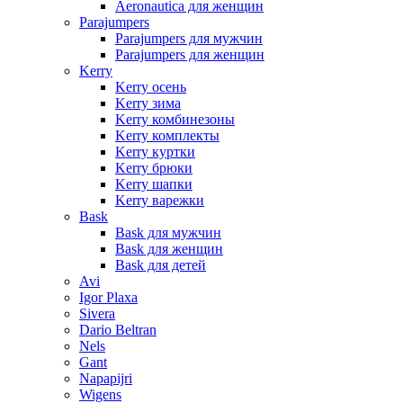
Aeronautica для женщин
Parajumpers
Parajumpers для мужчин
Parajumpers для женщин
Kerry
Kerry осень
Kerry зима
Kerry комбинезоны
Kerry комплекты
Kerry куртки
Kerry брюки
Kerry шапки
Kerry варежки
Bask
Bask для мужчин
Bask для женщин
Bask для детей
Avi
Igor Plaxa
Sivera
Dario Beltran
Nels
Gant
Napapijri
Wigens