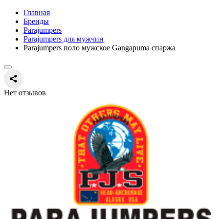
Главная
Бренды
Parajumpers
Parajumpers для мужчин
Parajumpers поло мужское Gangapuma спаржа
Нет отзывов