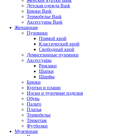
Женские куртки Bask
Детская одежда Bask
Брюки Bask
Термобелье Bask
Аксессуары Bask
Женщинам
Пуховики
Прямой крой
Классический крой
Свободный крой
Демисезонные пуховики
Аксессуары
Рюкзаки
Шапки
Шарфы
Брюки
Куртки и плащи
Носки и чулочные изделия
Обувь
Пальто
Платья
Термобелье
Трикотаж
Футболки
Мужчинам