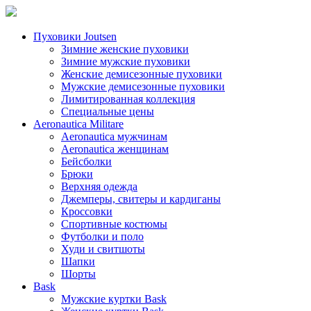
Пуховики Joutsen
Зимние женские пуховики
Зимние мужские пуховики
Женские демисезонные пуховики
Мужские демисезонные пуховики
Лимитированная коллекция
Специальные цены
Aeronautica Militare
Aeronautica мужчинам
Aeronautica женщинам
Бейсболки
Брюки
Верхняя одежда
Джемперы, свитеры и кардиганы
Кроссовки
Спортивные костюмы
Футболки и поло
Худи и свитшоты
Шапки
Шорты
Bask
Мужские куртки Bask