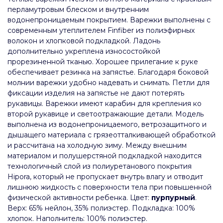
перламутровым блеском и внутренним
водонепроницаемым покрытием. Варежки выполнены с
современным утеплителем Finfiber из полиэфирных
волокон и хлопковой подкладкой. Ладонь
дополнительно укреплена износостойкой
прорезиненной тканью. Хорошее прилегание к руке
обеспечивает резинка на запястье. Благодаря боковой
молнии варежки удобно надевать и снимать. Петли для
фиксации изделия на запястье не дают потерять
рукавицы. Варежки имеют карабин для крепления ко
второй рукавице и светоотражающие детали. Модель
выполнена из водонепроницаемого, ветрозащитного и
дышащего материала с грязеотталкивающей обработкой
и рассчитана на холодную зиму. Между внешним
материалом и полушерстяной подкладкой находится
технологичный слой из полиуретанового покрытия
Hipora, который не пропускает внутрь влагу и отводит
лишнюю жидкость с поверхности тела при повышенной
физической активности ребенка. Цвет:
пурпурный
.
Верх: 65% нейлон, 35% полиэстер. Подкладка: 100%
хлопок. Наполнитель: 100% полиэстер.