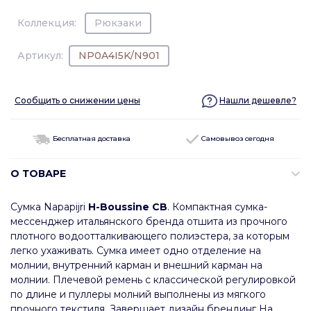
Коллекция:
Рюкзаки
Артикул:
NP0A4I5K/N901
Сообщить о снижении цены
Нашли дешевле?
Бесплатная доставка
Самовывоз сегодня
О ТОВАРЕ
Сумка Napapijri
H-Boussine CB
. Компактная сумка-
мессенджер итальянского бренда отшита из прочного
плотного водоотталкивающего полиэстера, за которым
легко ухаживать. Сумка имеет одно отделение на
молнии, внутренний карман и внешний карман на
молнии. Плечевой ремень с классической регулировкой
по длине и пуллеры молний выполнены из мягкого
прочного текстиля. Завершает дизайн брендинг На