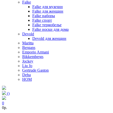
Falke
Falke для мужчин
Falke для женщин
Falke наборы
Falke спорт
Falke термобелье
Falke носки для дома
Devold
Devold для женщин
Maritta
Bergans
Emporio Armani
Bikkembergs
Jockey
Liu Jo
Gertrude Gaston
Deha
HOM
(
)
0
0p.