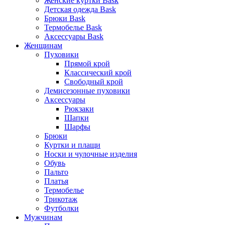
Женские куртки Bask
Детская одежда Bask
Брюки Bask
Термобелье Bask
Аксессуары Bask
Женщинам
Пуховики
Прямой крой
Классический крой
Свободный крой
Демисезонные пуховики
Аксессуары
Рюкзаки
Шапки
Шарфы
Брюки
Куртки и плащи
Носки и чулочные изделия
Обувь
Пальто
Платья
Термобелье
Трикотаж
Футболки
Мужчинам