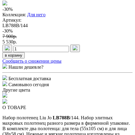
-30
%
Коллекция:
Для него
Артикул:
LB788B/144
-30%
7 900p.
5 530p.
в корзину
Сообщить о снижении цены
Нашли дешевле?
Бесплатная доставка
Самовывоз сегодня
Другие цвета
О ТОВАРЕ
Набор полотенец Liu Jo
LB788B
/144. Набор элитных
махровых полотенец разного размера в фирменной упаковке.
В комплекте два полотенца: для тела (55х105 см) и для лица
(38х58 см). Нежные и мягкие полотенца изготовлены из