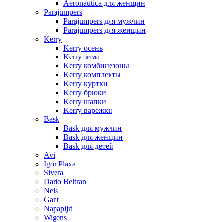
Aeronautica для женщин
Parajumpers
Parajumpers для мужчин
Parajumpers для женщин
Kerry
Kerry осень
Kerry зима
Kerry комбинезоны
Kerry комплекты
Kerry куртки
Kerry брюки
Kerry шапки
Kerry варежки
Bask
Bask для мужчин
Bask для женщин
Bask для детей
Avi
Igor Plaxa
Sivera
Dario Beltran
Nels
Gant
Napapijri
Wigens