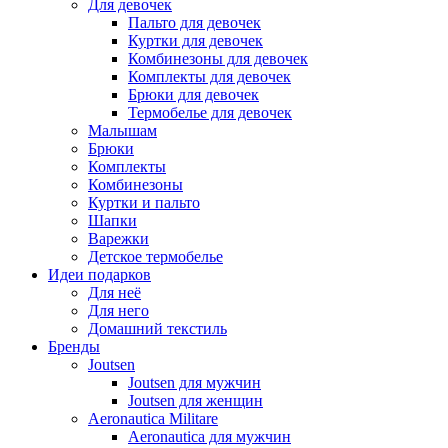
Для девочек
Пальто для девочек
Куртки для девочек
Комбинезоны для девочек
Комплекты для девочек
Брюки для девочек
Термобелье для девочек
Малышам
Брюки
Комплекты
Комбинезоны
Куртки и пальто
Шапки
Варежки
Детское термобелье
Идеи подарков
Для неё
Для него
Домашний текстиль
Бренды
Joutsen
Joutsen для мужчин
Joutsen для женщин
Aeronautica Militare
Aeronautica для мужчин