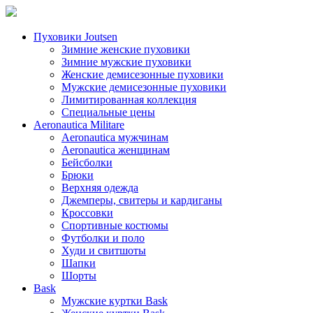
Пуховики Joutsen
Зимние женские пуховики
Зимние мужские пуховики
Женские демисезонные пуховики
Мужские демисезонные пуховики
Лимитированная коллекция
Специальные цены
Aeronautica Militare
Aeronautica мужчинам
Aeronautica женщинам
Бейсболки
Брюки
Верхняя одежда
Джемперы, свитеры и кардиганы
Кроссовки
Спортивные костюмы
Футболки и поло
Худи и свитшоты
Шапки
Шорты
Bask
Мужские куртки Bask