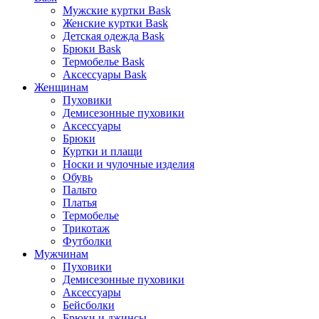
Мужские куртки Bask
Женские куртки Bask
Детская одежда Bask
Брюки Bask
Термобелье Bask
Аксессуары Bask
Женщинам
Пуховики
Демисезонные пуховики
Аксессуары
Брюки
Куртки и плащи
Носки и чулочные изделия
Обувь
Пальто
Платья
Термобелье
Трикотаж
Футболки
Мужчинам
Пуховики
Демисезонные пуховики
Аксессуары
Бейсболки
Брюки и джинсы