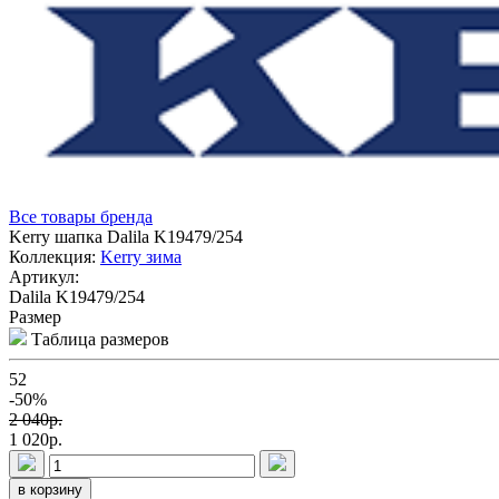
Все товары бренда
Kerry шапка Dalila K19479/254
Коллекция:
Kerry зима
Артикул:
Dalila K19479/254
Размер
Таблица размеров
52
-50%
2 040p.
1 020p.
в корзину