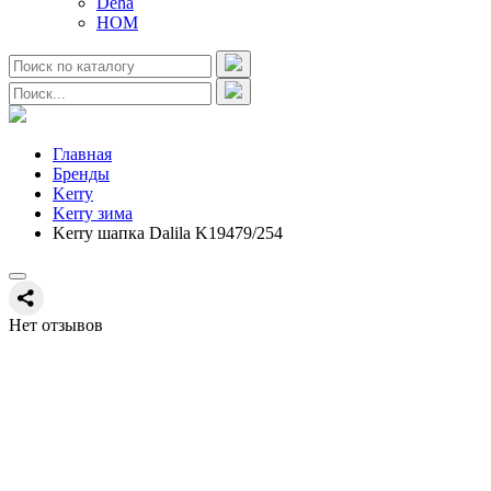
Deha
HOM
Главная
Бренды
Kerry
Kerry зима
Kerry шапка Dalila K19479/254
Нет отзывов