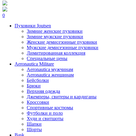
0
Пуховики Joutsen
Зимние женские пуховики
Зимние мужские пуховики
Женские демисезонные пуховики
Мужские демисезонные пуховики
Лимитированная коллекция
Специальные цены
Aeronautica Militare
Aeronautica мужчинам
Aeronautica женщинам
Бейсболки
Брюки
Верхняя одежда
Джемперы, свитеры и кардиганы
Кроссовки
Спортивные костюмы
Футболки и поло
Худи и свитшоты
Шапки
Шорты
Bask