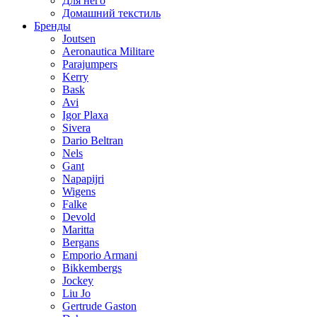
Для него
Домашний текстиль
Бренды
Joutsen
Aeronautica Militare
Parajumpers
Kerry
Bask
Avi
Igor Plaxa
Sivera
Dario Beltran
Nels
Gant
Napapijri
Wigens
Falke
Devold
Maritta
Bergans
Emporio Armani
Bikkembergs
Jockey
Liu Jo
Gertrude Gaston