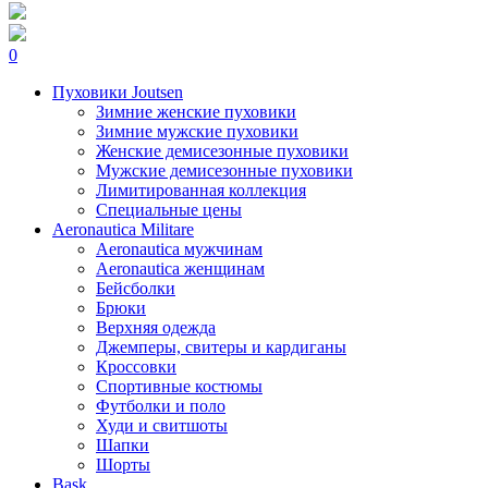
0
Пуховики Joutsen
Зимние женские пуховики
Зимние мужские пуховики
Женские демисезонные пуховики
Мужские демисезонные пуховики
Лимитированная коллекция
Специальные цены
Aeronautica Militare
Aeronautica мужчинам
Aeronautica женщинам
Бейсболки
Брюки
Верхняя одежда
Джемперы, свитеры и кардиганы
Кроссовки
Спортивные костюмы
Футболки и поло
Худи и свитшоты
Шапки
Шорты
Bask