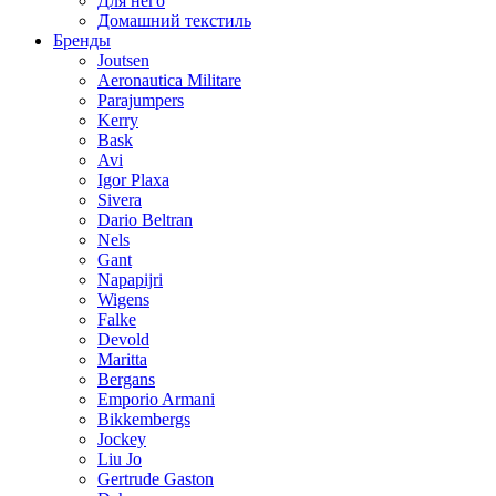
Для него
Домашний текстиль
Бренды
Joutsen
Aeronautica Militare
Parajumpers
Kerry
Bask
Avi
Igor Plaxa
Sivera
Dario Beltran
Nels
Gant
Napapijri
Wigens
Falke
Devold
Maritta
Bergans
Emporio Armani
Bikkembergs
Jockey
Liu Jo
Gertrude Gaston