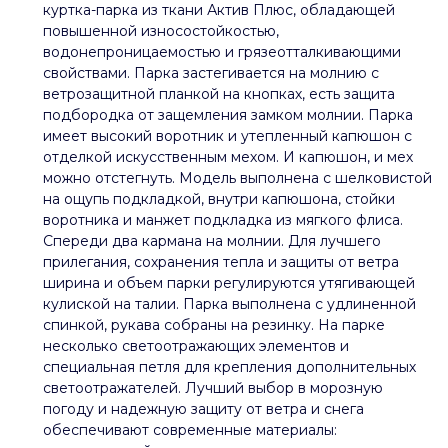
куртка-парка из ткани Актив Плюс, обладающей
повышенной износостойкостью,
водонепроницаемостью и грязеотталкивающими
свойствами. Парка застегивается на молнию с
ветрозащитной планкой на кнопках, есть защита
подбородка от защемления замком молнии. Парка
имеет высокий воротник и утепленный капюшон с
отделкой искусственным мехом. И капюшон, и мех
можно отстегнуть. Модель выполнена с шелковистой
на ощупь подкладкой, внутри капюшона, стойки
воротника и манжет подкладка из мягкого флиса.
Спереди два кармана на молнии. Для лучшего
прилегания, сохранения тепла и защиты от ветра
ширина и объем парки регулируются утягивающей
кулиской на талии. Парка выполнена с удлиненной
спинкой, рукава собраны на резинку. На парке
несколько светоотражающих элементов и
специальная петля для крепления дополнительных
светоотражателей. Лучший выбор в морозную
погоду и надежную защиту от ветра и снега
обеспечивают современные материалы: