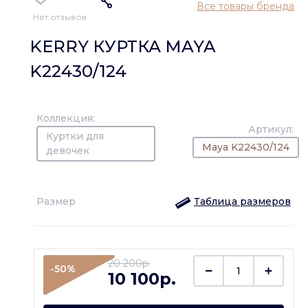
Все товары бренда
Нет отзывов
KERRY КУРТКА MAYA
K22430/124
Коллекция:
Артикул:
Куртки для
Maya K22430/124
девочек
Размер
Таблица размеров
20 200p.
-50%
10 100p.