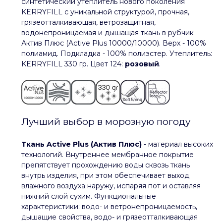
синтетический утеплитель нового поколения
KERRYFILL с уникальной структурой, прочная,
грязеотталкивающая, ветрозащитная,
водонепроницаемая и дышащая ткань в рубчик
Актив Плюс (Active Plus 10000/10000). Верх - 100%
полиамид. Подкладка - 100% полиэстер. Утеплитель:
KERRYFILL 330 гр. Цвет 124:
розовый
.
Лучший выбор в морозную погоду
Ткань Active Plus (Актив Плюс)
- материал высоких
технологий. Внутреннее мембранное покрытие
препятствует прохождению воды сквозь ткань
внутрь изделия, при этом обеспечивает выход
влажного воздуха наружу, испаряя пот и оставляя
нижний слой сухим. Функциональные
характеристики: водо- и ветронепроницаемость,
дышащие свойства, водо- и грязеотталкивающая