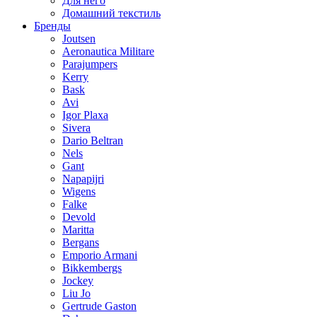
Для него
Домашний текстиль
Бренды
Joutsen
Aeronautica Militare
Parajumpers
Kerry
Bask
Avi
Igor Plaxa
Sivera
Dario Beltran
Nels
Gant
Napapijri
Wigens
Falke
Devold
Maritta
Bergans
Emporio Armani
Bikkembergs
Jockey
Liu Jo
Gertrude Gaston