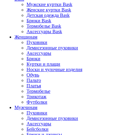
Мужские куртки Bask
Женские куртки Bask
Детская одежда Bask
Брюки Bask
Термобелье Bask
Аксессуары Bask
Женщинам
Пуховики
Демисезонные пуховики
Аксессуары
Брюки
Куртки и плащи
Носки и чулочные изделия
Обувь
Пальто
Платья
Термобелье
Трикотаж
Футболки
Мужчинам
Пуховики
Демисезонные пуховики
Аксессуары
Бейсболки
Брюки и джинсы