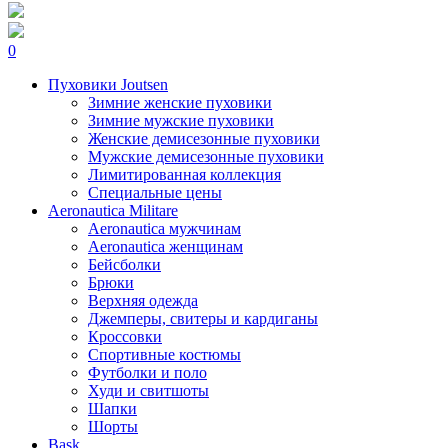
0
Пуховики Joutsen
Зимние женские пуховики
Зимние мужские пуховики
Женские демисезонные пуховики
Мужские демисезонные пуховики
Лимитированная коллекция
Специальные цены
Aeronautica Militare
Aeronautica мужчинам
Aeronautica женщинам
Бейсболки
Брюки
Верхняя одежда
Джемперы, свитеры и кардиганы
Кроссовки
Спортивные костюмы
Футболки и поло
Худи и свитшоты
Шапки
Шорты
Bask