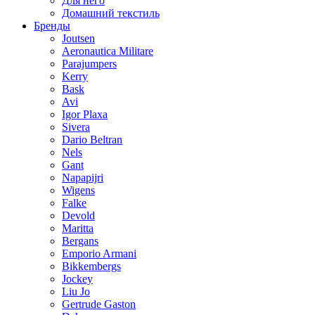
Для него
Домашний текстиль
Бренды
Joutsen
Aeronautica Militare
Parajumpers
Kerry
Bask
Avi
Igor Plaxa
Sivera
Dario Beltran
Nels
Gant
Napapijri
Wigens
Falke
Devold
Maritta
Bergans
Emporio Armani
Bikkembergs
Jockey
Liu Jo
Gertrude Gaston