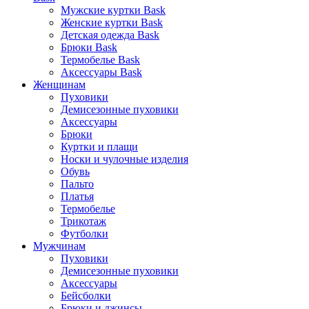
Мужские куртки Bask
Женские куртки Bask
Детская одежда Bask
Брюки Bask
Термобелье Bask
Аксессуары Bask
Женщинам
Пуховики
Демисезонные пуховики
Аксессуары
Брюки
Куртки и плащи
Носки и чулочные изделия
Обувь
Пальто
Платья
Термобелье
Трикотаж
Футболки
Мужчинам
Пуховики
Демисезонные пуховики
Аксессуары
Бейсболки
Брюки и джинсы