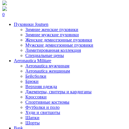
0
Пуховики Joutsen
Зимние женские пуховики
Зимние мужские пуховики
Женские демисезонные пуховики
Мужские демисезонные пуховики
Лимитированная коллекция
Специальные цены
Aeronautica Militare
Aeronautica мужчинам
Aeronautica женщинам
Бейсболки
Брюки
Верхняя одежда
Джемперы, свитеры и кардиганы
Кроссовки
Спортивные костюмы
Футболки и поло
Худи и свитшоты
Шапки
Шорты
Bask