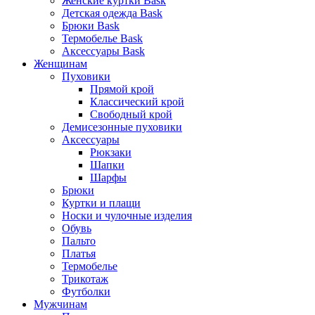
Женские куртки Bask
Детская одежда Bask
Брюки Bask
Термобелье Bask
Аксессуары Bask
Женщинам
Пуховики
Прямой крой
Классический крой
Свободный крой
Демисезонные пуховики
Аксессуары
Рюкзаки
Шапки
Шарфы
Брюки
Куртки и плащи
Носки и чулочные изделия
Обувь
Пальто
Платья
Термобелье
Трикотаж
Футболки
Мужчинам