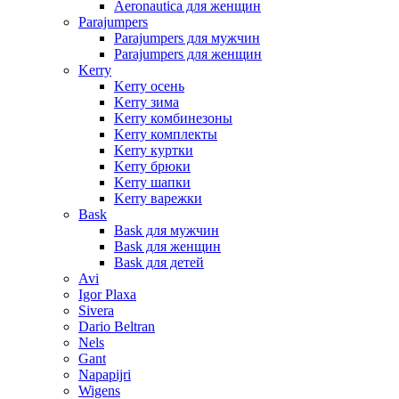
Aeronautica для женщин
Parajumpers
Parajumpers для мужчин
Parajumpers для женщин
Kerry
Kerry осень
Kerry зима
Kerry комбинезоны
Kerry комплекты
Kerry куртки
Kerry брюки
Kerry шапки
Kerry варежки
Bask
Bask для мужчин
Bask для женщин
Bask для детей
Avi
Igor Plaxa
Sivera
Dario Beltran
Nels
Gant
Napapijri
Wigens