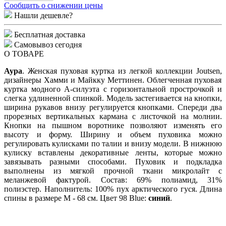
Сообщить о снижении цены
Нашли дешевле?
Бесплатная доставка
Самовывоз сегодня
О ТОВАРЕ
Аура
. Женская пуховая куртка из легкой коллекции Joutsen,
дизайнеры Хамми и Майкку Меттинен
. Облегченная пуховая
куртка модного А-силуэта с горизонтальной прострочкой и
слегка удлиненной спинкой. Модель застегивается на кнопки,
ширина рукавов внизу регулируется кнопками. Спереди два
прорезных вертикальных кармана с листочкой на молнии.
Кнопки на пышном воротнике позволяют изменять его
высоту и форму. Ширину и объем пуховика можно
регулировать кулисками по талии и внизу модели. В нижнюю
кулиску вставлены декоративные ленты, которые можно
завязывать разными способами. Пуховик и подкладка
выполнены из мягкой прочной ткани микролайт с
меланжевой фактурой. Состав: 69% полиамид, 31%
полиэстер. Наполнитель: 100% пух арктического гуся. Длина
спины в размере М - 68 см. Цвет
98
Blue
:
синий
.