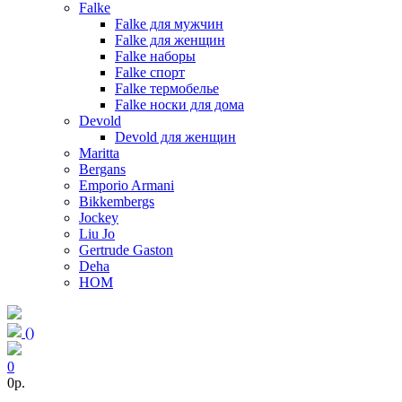
Falke
Falke для мужчин
Falke для женщин
Falke наборы
Falke спорт
Falke термобелье
Falke носки для дома
Devold
Devold для женщин
Maritta
Bergans
Emporio Armani
Bikkembergs
Jockey
Liu Jo
Gertrude Gaston
Deha
HOM
(
)
0
0p.