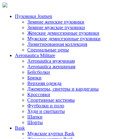
Пуховики Joutsen
Зимние женские пуховики
Зимние мужские пуховики
Женские демисезонные пуховики
Мужские демисезонные пуховики
Лимитированная коллекция
Специальные цены
Aeronautica Militare
Aeronautica мужчинам
Aeronautica женщинам
Бейсболки
Брюки
Верхняя одежда
Джемперы, свитеры и кардиганы
Кроссовки
Спортивные костюмы
Футболки и поло
Худи и свитшоты
Шапки
Шорты
Bask
Мужские куртки Bask