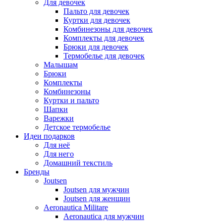
Для девочек
Пальто для девочек
Куртки для девочек
Комбинезоны для девочек
Комплекты для девочек
Брюки для девочек
Термобелье для девочек
Малышам
Брюки
Комплекты
Комбинезоны
Куртки и пальто
Шапки
Варежки
Детское термобелье
Идеи подарков
Для неё
Для него
Домашний текстиль
Бренды
Joutsen
Joutsen для мужчин
Joutsen для женщин
Aeronautica Militare
Aeronautica для мужчин